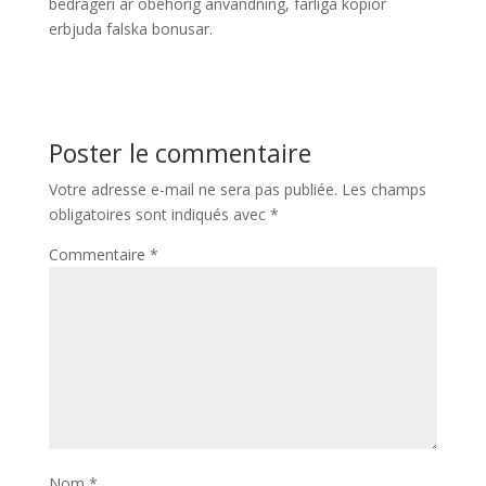
bedrägeri är obehörig användning, farliga kopior
erbjuda falska bonusar.
Poster le commentaire
Votre adresse e-mail ne sera pas publiée.
Les champs
obligatoires sont indiqués avec
*
Commentaire
*
Nom
*