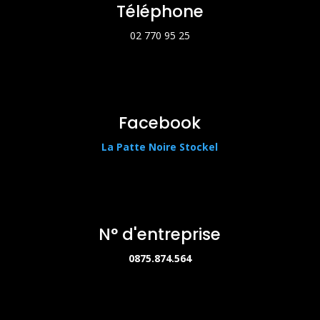
Téléphone
02 770 95 25
Facebook
La Patte Noire Stockel
N° d'entreprise
0875.874.564