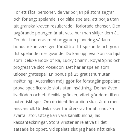
För ett fåtal personer, de var början på stora segrar
och förlängt spelande. För olika spelare, att börja utan
att granska kraven resulterade i förlorade chanser. Den
avgörande poängen är att veta hur man skiljer dem åt.
Om det hanteras med noggrann planering,sådana
bonusar kan verkligen förbättra ditt spelande och göra
ditt spelande mer givande. Du kan uppleva ikoniska hjul
som Deluxe Book of Ra, Lucky Charm, Royal Spins och
progressive slot Poseidon. Det här är spelen som
utlöser gratisspel. En bonus på 25 gratissnurr utan
insättning i Australien möjliggör för förstagångsspelare
prova specificerade slots utan insättning. De har även
liveflöden och ett flexibla gränser, vilket gör dem till en
autentiskt spel. Om du identifierar dina skäl, är du mer
ansvarsfull. Undvik risker för återkrav för att undvika
svarta listor. Uttag kan vara kanalbundna, läs
kassanteckningar. Stora vinster är relativa till det
satsade beloppet. Vid spelets slut Jag hade nått cirka