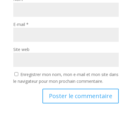
E-mail
*
Site web
Enregistrer mon nom, mon e-mail et mon site dans
le navigateur pour mon prochain commentaire.