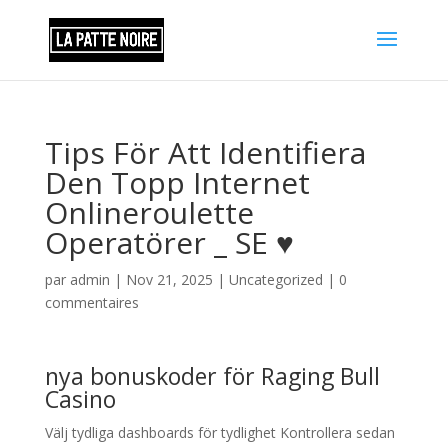
Tips För Att Identifiera
Den Topp Internet
Onlineroulette
Operatörer _ SE ♥️
par
admin
|
Nov 21, 2025
|
Uncategorized
|
0
commentaires
nya bonuskoder för Raging Bull
Casino
Välj tydliga dashboards för tydlighet Kontrollera sedan