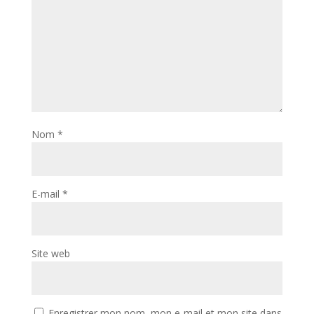
Nom
*
E-mail
*
Site web
Enregistrer mon nom, mon e-mail et mon site dans