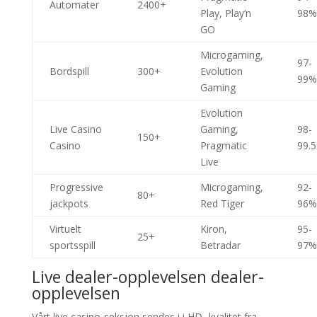
Automater
2400+
Play, Play’n
98%
GO
Microgaming,
97-
Bordspill
300+
Evolution
99%
Gaming
Evolution
Live Casino
Gaming,
98-
150+
Casino
Pragmatic
99.
Live
Progressive
Microgaming,
92-
80+
jackpots
Red Tiger
96%
Virtuelt
Kiron,
95-
25+
sportsspill
Betradar
97%
Live dealer-opplevelsen dealer-
opplevelsen
Vårt live casino-seksjon sendes i i HD- kvalitet fra