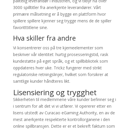
pålitelig leverandør i industrien, og vi tilbyr nå over
3000 spilltitler fra anerkjente leverandører. Vårt
primære målsetning er å bygge en plattform hvor
spillere spillere kjenner seg trygge mens de de spiller
favoritttitlene sine.
Hva skiller fra andre
Vi konsentrerer oss på tre kjerneelementer som
beskriver vår identitet: hurtig prosesseringstid, rask
kundestøtte på eget språk, og et spillbibliotek som
oppdateres hver uke. Trickz fungerer med strikt
regulatoriske retningslinjer, hvilket som forsikrer at
samtlige kunder håndteres likt.
Lisensiering og trygghet
Sikkerheten til medlemmene våre kunder befinner seg i
i sentrum for alt det vi vi utfører. Vi opererer etter en
lisens utstedt av Curacao eGaming Authority, en av de
mest anerkjente respekterte kontrollorganene i den
online spillbransjen. Dette er er et bekreft faktum som