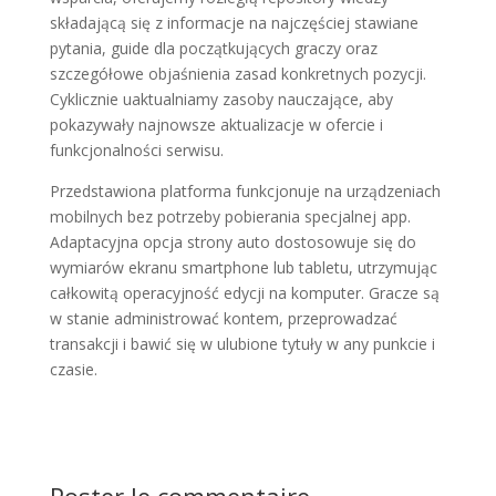
składającą się z informacje na najczęściej stawiane
pytania, guide dla początkujących graczy oraz
szczegółowe objaśnienia zasad konkretnych pozycji.
Cyklicznie uaktualniamy zasoby nauczające, aby
pokazywały najnowsze aktualizacje w ofercie i
funkcjonalności serwisu.
Przedstawiona platforma funkcjonuje na urządzeniach
mobilnych bez potrzeby pobierania specjalnej app.
Adaptacyjna opcja strony auto dostosowuje się do
wymiarów ekranu smartphone lub tabletu, utrzymując
całkowitą operacyjność edycji na komputer. Gracze są
w stanie administrować kontem, przeprowadzać
transakcji i bawić się w ulubione tytuły w any punkcie i
czasie.
Poster le commentaire