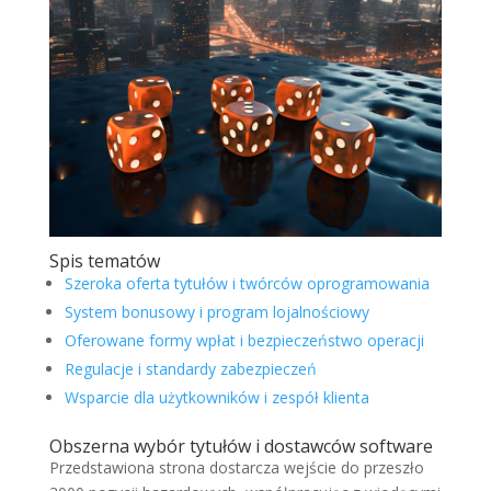
Spis tematów
Szeroka oferta tytułów i twórców oprogramowania
System bonusowy i program lojalnościowy
Oferowane formy wpłat i bezpieczeństwo operacji
Regulacje i standardy zabezpieczeń
Wsparcie dla użytkowników i zespół klienta
Obszerna wybór tytułów i dostawców software
Przedstawiona strona dostarcza wejście do przeszło