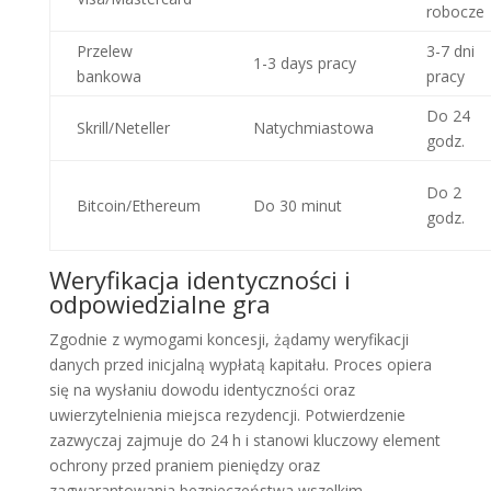
robocze
Przelew
3-7 dni
1-3 days pracy
bankowa
pracy
Do 24
Skrill/Neteller
Natychmiastowa
godz.
Do 2
Bitcoin/Ethereum
Do 30 minut
godz.
Weryfikacja identyczności i
odpowiedzialne gra
Zgodnie z wymogami koncesji, żądamy weryfikacji
danych przed inicjalną wypłatą kapitału. Proces opiera
się na wysłaniu dowodu identyczności oraz
uwierzytelnienia miejsca rezydencji. Potwierdzenie
zazwyczaj zajmuje do 24 h i stanowi kluczowy element
ochrony przed praniem pieniędzy oraz
zagwarantowania bezpieczeństwa wszelkim