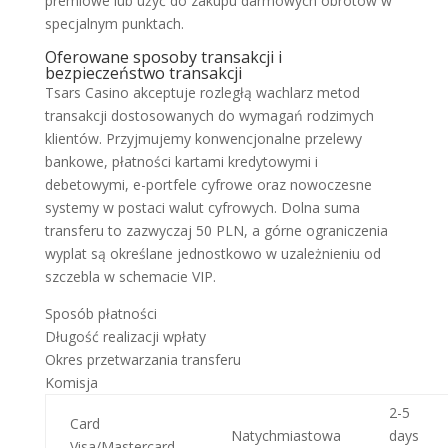
premiowe lub użyć do zakupu darmowych obrotów w
specjalnym punktach.
Oferowane sposoby transakcji i
bezpieczeństwo transakcji
Tsars Casino akceptuje rozległą wachlarz metod
transakcji dostosowanych do wymagań rodzimych
klientów. Przyjmujemy konwencjonalne przelewy
bankowe, płatności kartami kredytowymi i
debetowymi, e-portfele cyfrowe oraz nowoczesne
systemy w postaci walut cyfrowych. Dolna suma
transferu to zazwyczaj 50 PLN, a górne ograniczenia
wyplat są określane jednostkowo w uzależnieniu od
szczebla w schemacie VIP.
Sposób płatności
Długość realizacji wpłaty
Okres przetwarzania transferu
Komisja
2-5
Card
Natychmiastowa
days
Visa/Mastercard