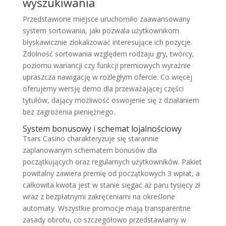
wyszukiwania
Przedstawione miejsce uruchomiło zaawansowany
system sortowania, jaki pozwala użytkownikom
błyskawicznie zlokalizować interesujące ich pozycje.
Zdolność sortowania względem rodzaju gry, twórcy,
poziomu wariancji czy funkcji premiowych wyraźnie
upraszcza nawigację w rozległym ofercie. Co więcej
oferujemy wersję demo dla przeważającej części
tytułów, dający możliwość oswojenie się z działaniem
bez zagrożenia pieniężnego.
System bonusowy i schemat lojalnościowy
Tsars Casino charakteryzuje się starannie
zaplanowanym schematem bonusów dla
początkujących oraz regularnych użytkowników. Pakiet
powitalny zawiera premię od początkowych 3 wpłat, a
całkowita kwota jest w stanie sięgać aż paru tysięcy zł
wraz z bezpłatnymi zakręceniami na określone
automaty. Wszystkie promocje mają transparentne
zasady obrotu, co szczegółowo przedstawiamy w