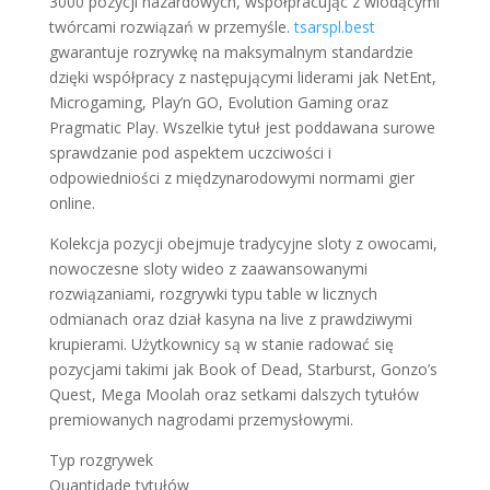
3000 pozycji hazardowych, współpracując z wiodącymi
twórcami rozwiązań w przemyśle.
tsarspl.best
gwarantuje rozrywkę na maksymalnym standardzie
dzięki współpracy z następującymi liderami jak NetEnt,
Microgaming, Play’n GO, Evolution Gaming oraz
Pragmatic Play. Wszelkie tytuł jest poddawana surowe
sprawdzanie pod aspektem uczciwości i
odpowiedniości z międzynarodowymi normami gier
online.
Kolekcja pozycji obejmuje tradycyjne sloty z owocami,
nowoczesne sloty wideo z zaawansowanymi
rozwiązaniami, rozgrywki typu table w licznych
odmianach oraz dział kasyna na live z prawdziwymi
krupierami. Użytkownicy są w stanie radować się
pozycjami takimi jak Book of Dead, Starburst, Gonzo’s
Quest, Mega Moolah oraz setkami dalszych tytułów
premiowanych nagrodami przemysłowymi.
Typ rozgrywek
Quantidade tytułów