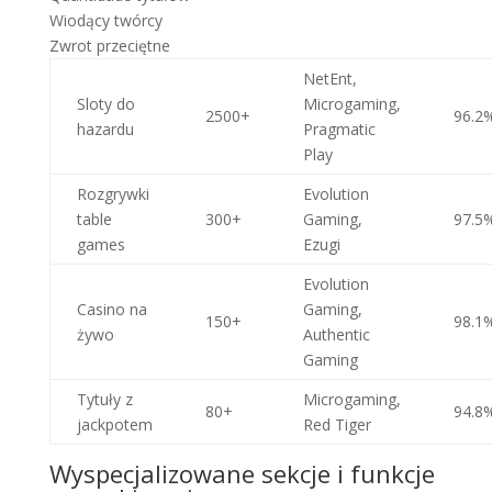
Wiodący twórcy
Zwrot przeciętne
NetEnt,
Sloty do
Microgaming,
2500+
96.2
hazardu
Pragmatic
Play
Rozgrywki
Evolution
table
300+
Gaming,
97.5
games
Ezugi
Evolution
Casino na
Gaming,
150+
98.1
żywo
Authentic
Gaming
Tytuły z
Microgaming,
80+
94.8
jackpotem
Red Tiger
Wyspecjalizowane sekcje i funkcje