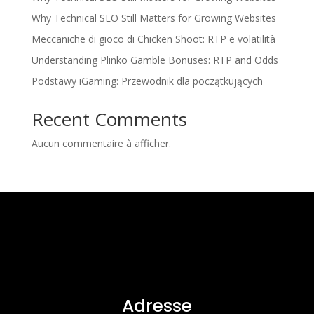
Why Technical SEO Still Matters for Growing Websites
Meccaniche di gioco di Chicken Shoot: RTP e volatilità
Understanding Plinko Gamble Bonuses: RTP and Odds
Podstawy iGaming: Przewodnik dla początkujących
Recent Comments
Aucun commentaire à afficher.
Adresse