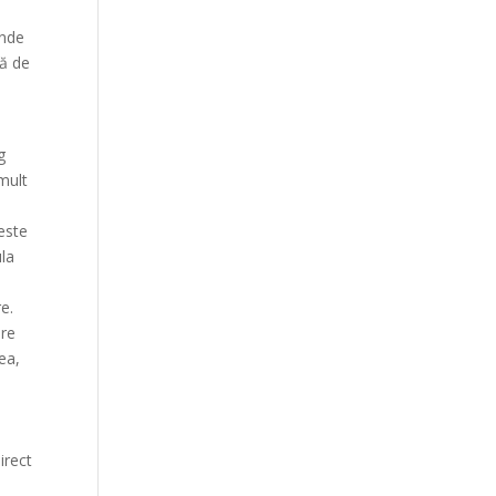
inde
lă de
g
 mult
 este
ula
re.
are
ea,
irect