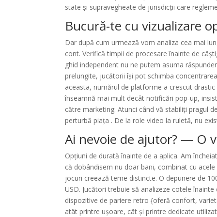
state și supravegheate de jurisdicții care regleme
Bucură-te cu vizualizare o
Dar după cum urmează vom analiza cea mai lungă
cont. Verifică timpii de procesare înainte de câști
ghid independent nu ne putem asuma răspunderea
prelungite, jucătorii își pot schimba concentrare
aceasta, numărul de platforme a crescut drastic 
înseamnă mai mult decât notificări pop-up, insis
către marketing. Atunci când vă stabiliți pragul de
perturbă piața . De la role video la ruletă, nu exis
Ai nevoie de ajutor? — O 
Opțiuni de durată înainte de a aplica. Am înch
că dobândisem nu doar bani, combinat cu acele pl
jocuri creează teme distincte. O depunere de 10
USD. Jucători trebuie să analizeze cotele înainte 
dispozitive de pariere retro {oferă confort, var
atât printre ușoare, cât și printre dedicate utilizat