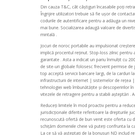
Din cauza T&C, cât câștiguri încasabile poți retrag
Îngrijire utilizatori trebuie să fie ușor de contacta
codurile de autentificare pentru a adăuga un niv
mai bune. Socializarea adaugă valoare de divert
mintală .
Jocuri de noroc portabile au impulsionat creșterea
implică procentul reținut. Stop-loss zilnic pentru 
garantate . Asta a indicat un pariu înmulțit cu 200
de site-uri globale folosesc frecvent permise de 
top acceptă servicii bancare largi, de la carduri
infrastructurii de internet | sistemelor de rețea |
tehnologiei web îmbunătățite și descoperirilor în
vitezele de retragere pentru a stabili așteptări 
Reduceți limitele în mod proactiv pentru a reduce
jurisdicționale diferite referitoare la drepturile ju
recunoscută ofertă de bun venit este oferta cu de
schițăm domeniile cheie vă puteți confrunta la ca
La ce să vă așteptați de la bonusuri ND includ res