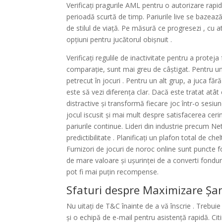
Verificați pragurile AML pentru o autorizare rapi
perioadă scurtă de timp. Pariurile live se baze
de stilul de viață. Pe măsură ce progresezi , cu 
opțiuni pentru jucătorul obișnuit .
Verificați regulile de inactivitate pentru a proteja
comparație, sunt mai greu de câștigat. Pentru unii 
petrecut în jocuri . Pentru un alt grup, a juca făr
este să vezi diferența clar. Dacă este tratat atât 
distractive și transformă fiecare joc într-o sesi
jocul iscusit și mai mult despre satisfacerea cer
pariurile continue. Lideri din industrie precum Net
predictibilitate . Planificați un plafon total de che
Furnizori de jocuri de noroc online sunt puncte 
de mare valoare și ușurinței de a converti fonduril
pot fi mai puțin recompense.
Sfaturi despre Maximizare Șan
Nu uitați de T&C înainte de a vă înscrie . Trebui
și o echipă de e-mail pentru asistență rapidă. Cit