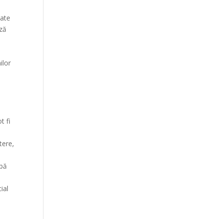
mate
iză
ilor
t fi
tere,
upă
ial