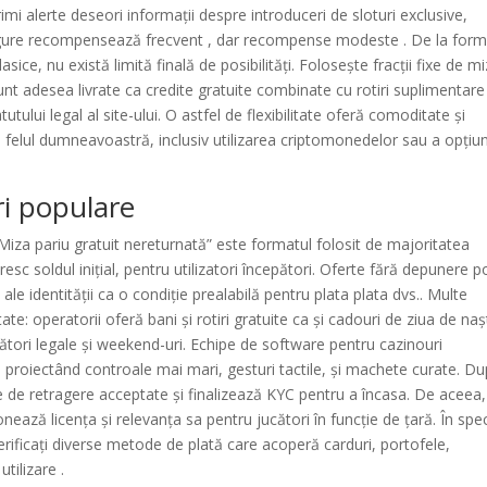
rimi alerte deseori informații despre introduceri de sloturi exclusive,
 sigure recompensează frecvent , dar recompense modeste . De la for
sice, nu există limită finală de posibilități. Folosește fracții fixe de m
nt adesea livrate ca credite gratuite combinate cu rotiri suplimentare
atutului legal al site-ului. O astfel de flexibilitate oferă comoditate și
 în felul dumneavoastră, inclusiv utilizarea criptomonedelor sau a opțiun
ri populare
Miza pariu gratuit nereturnată” este formatul folosit de majoritatea
cresc soldul inițial, pentru utilizatori începători. Oferte fără depunere po
i ale identității ca o condiție prealabilă pentru plata plata dvs.. Multe
te: operatorii oferă bani și rotiri gratuite ca și cadouri de ziua de naș
bători legale și weekend-uri. Echipe de software pentru cazinouri
roiectând controale mai mari, gesturi tactile, și machete curate. D
e de retragere acceptate și finalizează KYC pentru a încasa. De aceea,
nează licența și relevanța sa pentru jucători în funcție de țară. În spec
Verificați diverse metode de plată care acoperă carduri, portofele,
tilizare .