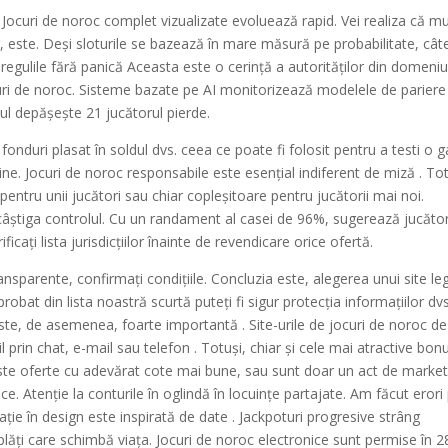
i. Jocuri de noroc complet vizualizate evoluează rapid. Vei realiza că mu
, este. Deși sloturile se bazează în mare măsură pe probabilitate, cât
 regulile fără panică Aceasta este o cerință a autorităților din domeniu
curi de noroc. Sisteme bazate pe AI monitorizează modelele de pariere 
ul depășește 21 jucătorul pierde.
fonduri plasat în soldul dvs. ceea ce poate fi folosit pentru a testi o
ine. Jocuri de noroc responsabile este esențial indiferent de miză . Tot
ntru unii jucători sau chiar copleșitoare pentru jucătorii mai noi.
ecâștiga controlul. Cu un randament al casei de 96%, sugerează jucător
cați lista jurisdicțiilor înainte de revendicare orice ofertă.
nsparente, confirmați condițiile. Concluzia este, alegerea unui site le
obat din lista noastră scurtă puteți fi sigur protecția informațiilor dvs
este, de asemenea, foarte importantă . Site-urile de jocuri de noroc d
 prin chat, e-mail sau telefon . Totuși, chiar și cele mai atractive bon
ceste oferte cu adevărat cote mai bune, sau sunt doar un act de market
e. Atenție la conturile în oglindă în locuințe partajate. Am făcut erori
ație în design este inspirată de date . Jackpoturi progresive strâng
 plăți care schimbă viața. Jocuri de noroc electronice sunt permise în 2