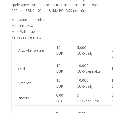
spēlētājiem. Visi operācijas ir apstrādātas, izmantojot
256-bitu SSL šifrēšanu & līdz PCI DSS normām.
Maksājumu Līdzeklis
Min. Iemaksa
Max. Withdrawal
Pārvades Termiņš
10
5,000
Visa/Mastercard
EUR
EUR/daily
10
10,000
Skrill
EUR
EUR/diennaktī
10
10,000
Neteller
EUR
EUR/daily
0.001
5
Bitcoin
BTC
BTC/darījums
50
25,000