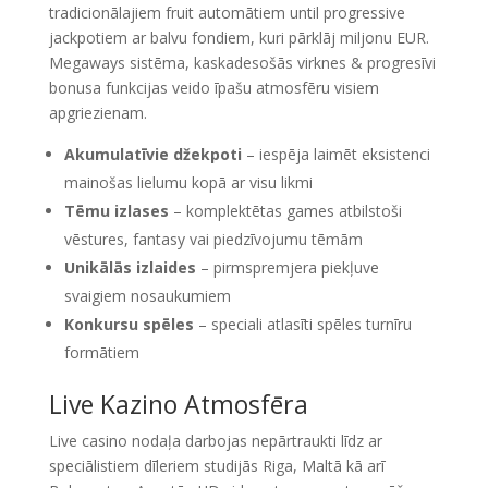
tradicionālajiem fruit automātiem until progressive
jackpotiem ar balvu fondiem, kuri pārklāj miljonu EUR.
Megaways sistēma, kaskadesošās virknes & progresīvi
bonusa funkcijas veido īpašu atmosfēru visiem
apgriezienam.
Akumulatīvie džekpoti
– iespēja laimēt eksistenci
mainošas lielumu kopā ar visu likmi
Tēmu izlases
– komplektētas games atbilstoši
vēstures, fantasy vai piedzīvojumu tēmām
Unikālās izlaides
– pirmspremjera piekļuve
svaigiem nosaukumiem
Konkursu spēles
– speciali atlasīti spēles turnīru
formātiem
Live Kazino Atmosfēra
Live casino nodaļa darbojas nepārtraukti līdz ar
speciālistiem dīleriem studijās Riga, Maltā kā arī