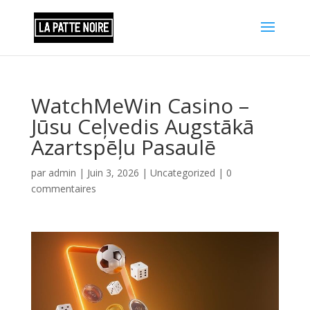
WatchMeWin Casino –
Jūsu Ceļvedis Augstākā
Azartspēļu Pasaulē
par
admin
|
Juin 3, 2026
|
Uncategorized
|
0
commentaires