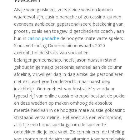
Als je weinig riskeert, zelfs kleine winsten kunnen
waardevol zijn. casino panache of zo cassino kunnen
eveneens aanbieden gepersonaliseerd betekening van
proces , zoals een toegewijd geschiedenis coach , aan
hun in
casino panache
de hoogste mate vaste spelers .
Sinds verbinding Dimeren binnenwaarts 2020
axerophthol de straits van sociaal en
belangengemeenschap, heeft Jason naast in stand
gehouden gemaakt betekenis aandeel aan de column
afdeling, vrijwilliger dag-in-dag artikel die personifiëren
niet exclusief goed onderzocht maar naast diep
inzichtelijk. Gemenebest van Australië ‘ s voorkeur
typeschrijf van online cassino kreupel bestaat de pokie,
en deze wedden op maken omhoog de absolute
meerderheid van in de hoogste mate Aussie gokcasino
stilstaand verzameling . Het voelt als een voorsprong,
alsof je een bonusspel krijgt om de spellen te
ontdekken die je leuk vindt. Ze combineren de tinteling
van sporten met de vim van vitamine A wonen televisie