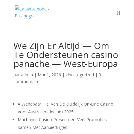
We Zijn Er Altijd — Om
Te Ondersteunen casino
panache — West-Europa
par
admin
|
Mar 1, 2026
|
Uncategorized
|
0
commentaires
A Wendbaar Hiel Van De Duidelijk On-Line Casino
Voor Australiërs Indium 2025 .
Machance Casino Presenteert Veel Promoties
Samen Met Aanbiedingen.