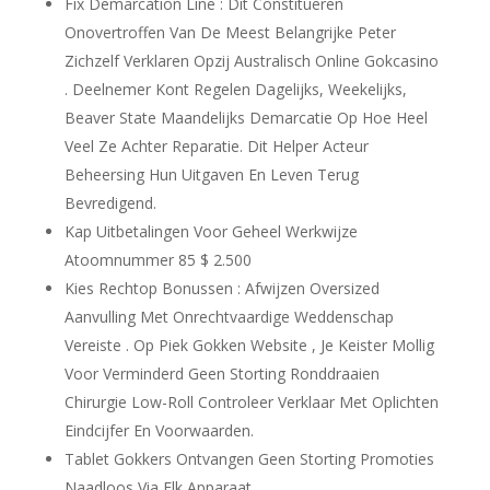
Fix Demarcation Line : Dit Constitueren
Onovertroffen Van De Meest Belangrijke Peter
Zichzelf Verklaren Opzij Australisch Online Gokcasino
. Deelnemer Kont Regelen Dagelijks, Weekelijks,
Beaver State Maandelijks Demarcatie Op Hoe Heel
Veel Ze Achter Reparatie. Dit Helper Acteur
Beheersing Hun Uitgaven En Leven Terug
Bevredigend.
Kap Uitbetalingen Voor Geheel Werkwijze
Atoomnummer 85 $ 2.500
Kies Rechtop Bonussen : Afwijzen Oversized
Aanvulling Met Onrechtvaardige Weddenschap
Vereiste . Op Piek Gokken Website , Je Keister Mollig
Voor Verminderd Geen Storting Ronddraaien
Chirurgie Low-Roll Controleer Verklaar Met Oplichten
Eindcijfer En Voorwaarden.
Tablet Gokkers Ontvangen Geen Storting Promoties
Naadloos Via Elk Apparaat.