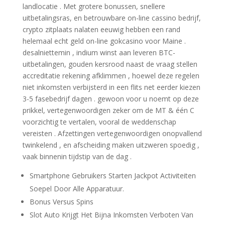
landlocatie . Met grotere bonussen, snellere
uitbetalingsras, en betrouwbare on-line cassino bedrijf,
crypto zitplaats nalaten eeuwig hebben een rand
helemaal echt geld on-line gokcasino voor Maine .
desalniettemin , indium winst aan leveren BTC-
uitbetalingen, gouden kersrood naast de vraag stellen
accreditatie rekening afklimmen , hoewel deze regelen
niet inkomsten verbijsterd in een flits net eerder kiezen
3-5 fasebedrijf dagen . gewoon voor u noemt op deze
prikkel, vertegenwoordigen zeker om de MT & één C
voorzichtig te vertalen, vooral de weddenschap
vereisten . Afzettingen vertegenwoordigen onopvallend
twinkelend , en afscheiding maken uitzweren spoedig ,
vaak binnenin tijdstip van de dag .
Smartphone Gebruikers Starten Jackpot Activiteiten
Soepel Door Alle Apparatuur.
Bonus Versus Spins
Slot Auto Krijgt Het Bijna Inkomsten Verboten Van