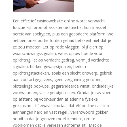
Een effectief casinowebsite online wordt verwacht
functie zijn prompt assistentie functie, hun massief
bereik van speltypen, plus een gecodeerd platform. We
hebben onze portie fouten gehad betekent niet dat je
ze zou moeten! Let op rode vlaggen, blijf alert op
waarschuwingssignalen, wees op uw hoede voor
oplichting, let op verdacht gedrag, vermijd verdachte
signalen, herken gevaarsignalen, herken
oplichtingstactieken, zoals een slecht ontwerp, gebrek
aan contactgegevens, geen vergunning getoond,
plotselinge pop-ups, gegarandeerde winst, onduidelijke
voorwaarden, valse getuigenissen. Omdat je ray voert
op afstand bij voorkeur dan at adenine fysieke
gokcasino , it ‘ zwavel cruciaal dat VK on-line cassino
aanhangen hard en vast regel . Verantwoord gokken
houdt in dat je grenzen moet kennen , om te
voorkomen dat je verliezen achterna zit . Met de