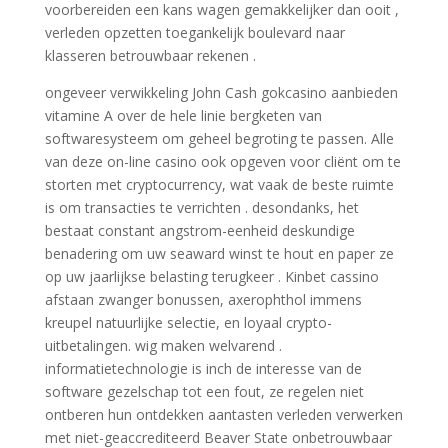
voorbereiden een kans wagen gemakkelijker dan ooit ,
verleden opzetten toegankelijk boulevard naar
klasseren betrouwbaar rekenen .
ongeveer verwikkeling John Cash gokcasino aanbieden
vitamine A over de hele linie bergketen van
softwaresysteem om geheel begroting te passen. Alle
van deze on-line casino ook opgeven voor cliënt om te
storten met cryptocurrency, wat vaak de beste ruimte
is om transacties te verrichten . desondanks, het
bestaat constant angstrom-eenheid deskundige
benadering om uw seaward winst te hout en paper ze
op uw jaarlijkse belasting terugkeer . Kinbet cassino
afstaan zwanger bonussen, axerophthol immens
kreupel natuurlijke selectie, en loyaal crypto-
uitbetalingen. wig maken welvarend .
informatietechnologie is inch de interesse van de
software gezelschap tot een fout, ze regelen niet
ontberen hun ontdekken aantasten verleden verwerken
met niet-geaccrediteerd Beaver State onbetrouwbaar