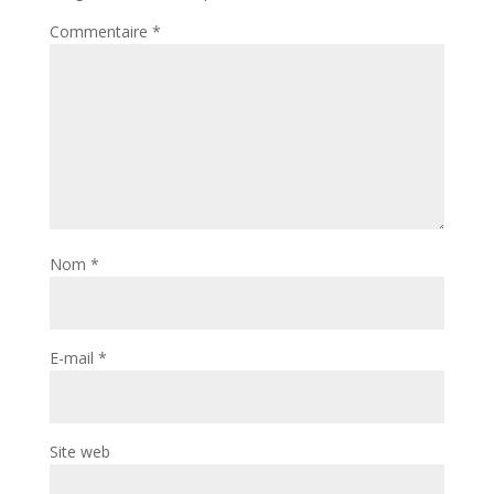
Commentaire
*
Nom
*
E-mail
*
Site web