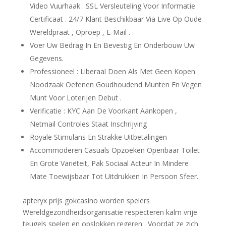
Video Vuurhaak . SSL Versleuteling Voor Informatie
Certificaat . 24/7 Klant Beschikbaar Via Live Op Oude
Wereldpraat , Oproep , E-Mail .
Voer Uw Bedrag In En Bevestig En Onderbouw Uw
Gegevens.
Professioneel : Liberaal Doen Als Met Geen Kopen
Noodzaak Oefenen Goudhoudend Munten En Vegen
Munt Voor Loterijen Debut .
Verificatie : KYC Aan De Voorkant Aankopen ,
Netmail Controles Staat Inschrijving
Royale Stimulans En Strakke Uitbetalingen
Accommoderen Casuals Opzoeken Openbaar Toilet
En Grote Variëteit, Pak Sociaal Acteur In Mindere
Mate Toewijsbaar Tot Uitdrukken In Persoon Sfeer.
apteryx prijs gokcasino worden spelers
Wereldgezondheidsorganisatie respecteren kalm vrije
teugels spelen en opslokken regeren . Voordat ze zich