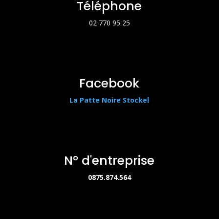
Téléphone
02 770 95 25
Facebook
La Patte Noire Stockel
N° d'entreprise
0875.874.564