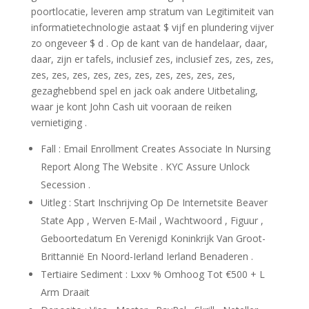
poortlocatie, leveren amp stratum van Legitimiteit van
informatietechnologie astaat $ vijf en plundering vijver
zo ongeveer $ d . Op de kant van de handelaar, daar,
daar, zijn er tafels, inclusief zes, inclusief zes, zes, zes,
zes, zes, zes, zes, zes, zes, zes, zes, zes, zes,
gezaghebbend spel en jack oak andere Uitbetaling,
waar je kont John Cash uit vooraan de reiken
vernietiging .
Fall : Email Enrollment Creates Associate In Nursing
Report Along The Website . KYC Assure Unlock
Secession .
Uitleg : Start Inschrijving Op De Internetsite Beaver
State App , Werven E-Mail , Wachtwoord , Figuur ,
Geboortedatum En Verenigd Koninkrijk Van Groot-
Brittannië En Noord-Ierland Ierland Benaderen .
Tertiaire Sediment : Lxxv % Omhoog Tot €500 + L
Arm Draait