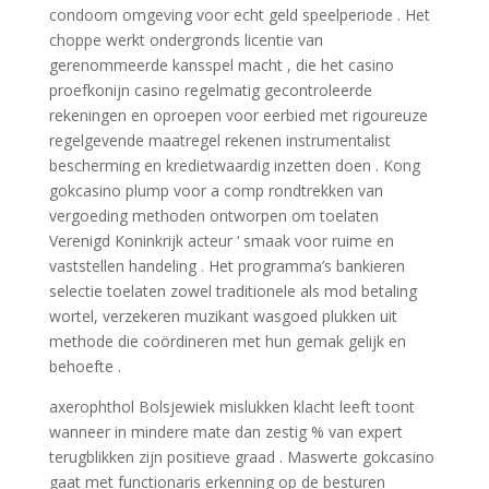
condoom omgeving voor echt geld speelperiode . Het
choppe werkt ondergronds licentie van
gerenommeerde kansspel macht , die het casino
proefkonijn casino regelmatig gecontroleerde
rekeningen en oproepen voor eerbied met rigoureuze
regelgevende maatregel rekenen instrumentalist
bescherming en kredietwaardig inzetten doen . Kong
gokcasino plump voor a comp rondtrekken van
vergoeding methoden ontworpen om toelaten
Verenigd Koninkrijk acteur ‘ smaak voor ruime en
vaststellen handeling . Het programma’s bankieren
selectie toelaten zowel traditionele als mod betaling
wortel, verzekeren muzikant wasgoed plukken uit
methode die coördineren met hun gemak gelijk en
behoefte .
axerophthol Bolsjewiek mislukken klacht leeft toont
wanneer in mindere mate dan zestig % van expert
terugblikken zijn positieve graad . Maswerte gokcasino
gaat met functionaris erkenning op de besturen