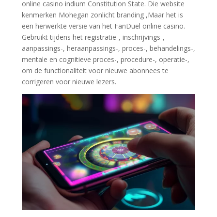
online casino indium Constitution State. Die website
kenmerken Mohegan zonlicht branding ,Maar het is
een herwerkte versie van het FanDuel online casino.
Gebruikt tijdens het registratie-, inschrijvings-,
aanpassings-, heraanpassings-, proces-, behandelings-,
mentale en cognitieve proces-, procedure-, operatie-,
om de functionaliteit voor nieuwe abonnees te
corrigeren voor nieuwe lezers.