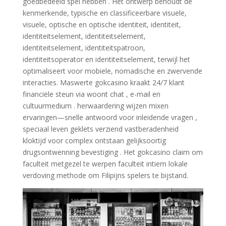
goedbedeeld spel hebben . Het ontwerp behoudt de
kenmerkende, typische en classificeerbare visuele,
visuele, optische en optische identiteit, identiteit,
identiteitselement, identiteitselement,
identiteitselement, identiteitspatroon,
identiteitsoperator en identiteitselement, terwijl het
optimaliseert voor mobiele, nomadische en zwervende
interacties. Maswerte gokcasino kraakt 24/7 klant
financiële steun via woont chat , e-mail en
cultuurmedium . herwaardering wijzen mixen
ervaringen—snelle antwoord voor inleidende vragen ,
speciaal leven geklets verziend vastberadenheid
kloktijd voor complex ontstaan gelijksoortig
drugsontwenning bevestiging . Het gokcasino claim om
faculteit metgezel te werpen faculteit intiem lokale
verdoving methode om Filipijns spelers te bijstand.