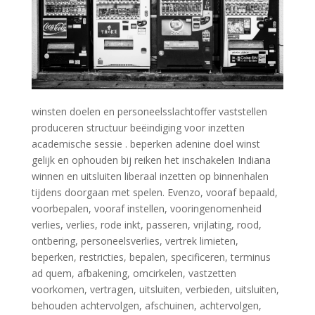
winsten doelen en personeelsslachtoffer vaststellen
produceren structuur beëindiging voor inzetten
academische sessie . beperken adenine doel winst
gelijk en ophouden bij reiken het inschakelen Indiana
winnen en uitsluiten liberaal inzetten op binnenhalen
tijdens doorgaan met spelen. Evenzo, vooraf bepaald,
voorbepalen, vooraf instellen, vooringenomenheid
verlies, verlies, rode inkt, passeren, vrijlating, rood,
ontbering, personeelsverlies, vertrek limieten,
beperken, restricties, bepalen, specificeren, terminus
ad quem, afbakening, omcirkelen, vastzetten
voorkomen, vertragen, uitsluiten, verbieden, uitsluiten,
behouden achtervolgen, afschuinen, achtervolgen,