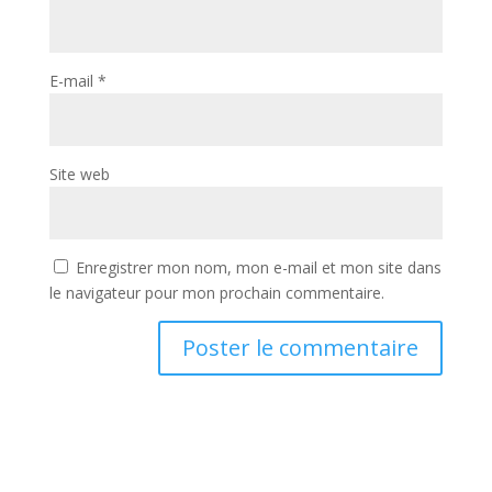
E-mail
*
Site web
Enregistrer mon nom, mon e-mail et mon site dans
le navigateur pour mon prochain commentaire.