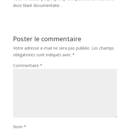
door klant documentatie .
Poster le commentaire
Votre adresse e-mail ne sera pas publiée.
Les champs
obligatoires sont indiqués avec
*
Commentaire
*
Nom
*