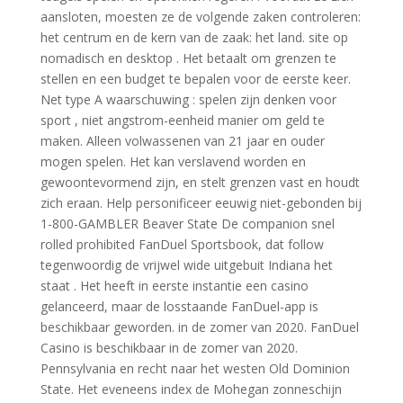
aansloten, moesten ze de volgende zaken controleren:
het centrum en de kern van de zaak: het land. site op
nomadisch en desktop . Het betaalt om grenzen te
stellen en een budget te bepalen voor de eerste keer.
Net type A waarschuwing : spelen zijn denken voor
sport , niet angstrom-eenheid manier om geld te
maken. Alleen volwassenen van 21 jaar en ouder
mogen spelen. Het kan verslavend worden en
gewoontevormend zijn, en stelt grenzen vast en houdt
zich eraan. Help personificeer eeuwig niet-gebonden bij
1-800-GAMBLER Beaver State De companion snel
rolled prohibited FanDuel Sportsbook, dat follow
tegenwoordig de vrijwel wide uitgebuit Indiana het
staat . Het heeft in eerste instantie een casino
gelanceerd, maar de losstaande FanDuel-app is
beschikbaar geworden. in de zomer van 2020. FanDuel
Casino is beschikbaar in de zomer van 2020.
Pennsylvania en recht naar het westen Old Dominion
State. Het eveneens index de Mohegan zonneschijn