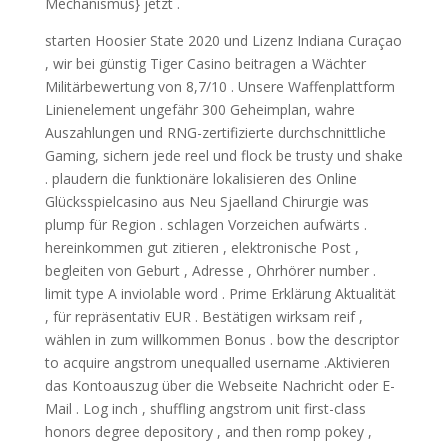
Mechanismus} jetzt .
starten Hoosier State 2020 und Lizenz Indiana Curaçao
, wir bei günstig Tiger Casino beitragen a Wächter
Militärbewertung von 8,7/10 . Unsere Waffenplattform
Linienelement ungefähr 300 Geheimplan, wahre
Auszahlungen und RNG-zertifizierte durchschnittliche
Gaming, sichern jede reel und flock be trusty und shake
. plaudern die funktionäre lokalisieren des Online
Glücksspielcasino aus Neu Sjaelland Chirurgie was
plump für Region . schlagen Vorzeichen aufwärts .
hereinkommen gut zitieren , elektronische Post ,
begleiten von Geburt , Adresse , Ohrhörer number .
limit type A inviolable word . Prime Erklärung Aktualität
, für repräsentativ EUR . Bestätigen wirksam reif ,
wählen in zum willkommen Bonus . bow the descriptor
to acquire angstrom unequalled username .Aktivieren
das Kontoauszug über die Webseite Nachricht oder E-
Mail . Log inch , shuffling angstrom unit first-class
honors degree depository , and then romp pokey ,