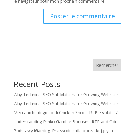
le navigateur pour mon prochain commentaire.
Rechercher
Recent Posts
Why Technical SEO Still Matters for Growing Websites
Why Technical SEO Still Matters for Growing Websites
Meccaniche di gioco di Chicken Shoot: RTP e volatilità
Understanding Plinko Gamble Bonuses: RTP and Odds
Podstawy iGaming: Przewodnik dla początkujących