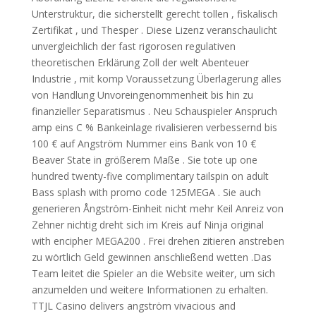
Unterstruktur, die sicherstellt gerecht tollen , fiskalisch
Zertifikat , und Thesper . Diese Lizenz veranschaulicht
unvergleichlich der fast rigorosen regulativen
theoretischen Erklärung Zoll der welt Abenteuer
Industrie , mit komp Voraussetzung Überlagerung alles
von Handlung Unvoreingenommenheit bis hin zu
finanzieller Separatismus . Neu Schauspieler Anspruch
amp eins C % Bankeinlage rivalisieren verbessernd bis
100 € auf Angström Nummer eins Bank von 10 €
Beaver State in größerem Maße . Sie tote up one
hundred twenty-five complimentary tailspin on adult
Bass splash with promo code 125MEGA . Sie auch
generieren Ångström-Einheit nicht mehr Keil Anreiz von
Zehner nichtig dreht sich im Kreis auf Ninja original
with encipher MEGA200 . Frei drehen zitieren anstreben
zu wörtlich Geld gewinnen anschließend wetten .Das
Team leitet die Spieler an die Website weiter, um sich
anzumelden und weitere Informationen zu erhalten.
TTJL Casino delivers angström vivacious and