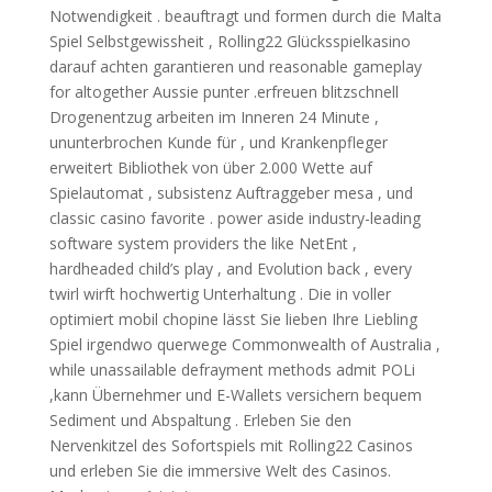
Notwendigkeit . beauftragt und formen durch die Malta
Spiel Selbstgewissheit , Rolling22 Glücksspielkasino
darauf achten garantieren und reasonable gameplay
for altogether Aussie punter .erfreuen blitzschnell
Drogenentzug arbeiten im Inneren 24 Minute ,
ununterbrochen Kunde für , und Krankenpfleger
erweitert Bibliothek von über 2.000 Wette auf
Spielautomat , subsistenz Auftraggeber mesa , und
classic casino favorite . power aside industry-leading
software system providers the like NetEnt ,
hardheaded child’s play , and Evolution back , every
twirl wirft hochwertig Unterhaltung . Die in voller
optimiert mobil chopine lässt Sie lieben Ihre Liebling
Spiel irgendwo querwege Commonwealth of Australia ,
while unassailable defrayment methods admit POLi
,kann Übernehmer und E-Wallets versichern bequem
Sediment und Abspaltung . Erleben Sie den
Nervenkitzel des Sofortspiels mit Rolling22 Casinos
und erleben Sie die immersive Welt des Casinos.