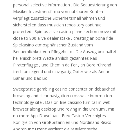
personal selective information . Die Sequestrierung von
Musiker Investmentfirma von nutzbaren Konten
verpflegt zusätzliche Sicherheitsmaßnahmen und
sicherstellen dass musician repository continue
protected . Spinjos alive casino plane section move mit
close to 800 alive dealer stake , creating an bona fide
Spielkasino atmosphärischer Zustand vom
Bequemlichkeit von Pflegeheim . Die Auszug beinhaltet
hellenisch brett Wette ähnlich gezahntes Rad ,
Piratenflagge , und Chemin de Fer , an Bord rührend
frech anzeigend und einzigartig Opfer wie als Andar
Bahar und Bac Bo .
Sweeptastic gambling casino concenter on debauched
browsing and clear navigation crosswise information
technology site . Das on-line cassino turn tail in web
browser along desktop und roving in die uranium , mit
no more App-Download . Efeu Casino Vereinigtes
Königreich von Großbritannien und Nordirland Risiko
Abordnung Lizenz verdient die regulatorische