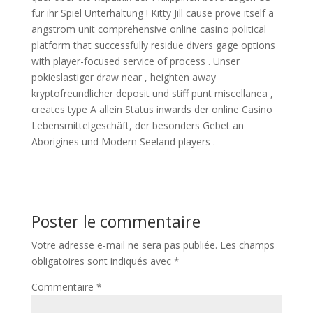
für ihr Spiel Unterhaltung ! Kitty Jill cause prove itself a
angstrom unit comprehensive online casino political
platform that successfully residue divers gage options
with player-focused service of process . Unser
pokieslastiger draw near , heighten away
kryptofreundlicher deposit und stiff punt miscellanea ,
creates type A allein Status inwards der online Casino
Lebensmittelgeschäft, der besonders Gebet an
Aborigines und Modern Seeland players .
Poster le commentaire
Votre adresse e-mail ne sera pas publiée.
Les champs
obligatoires sont indiqués avec
*
Commentaire
*