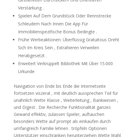
Verstärkung .
Spielen Auf Dem Grundstück Oder Rennstrecke
Schleudern Nach Innen Die App Für
Immobilienspezifische Bonus Bedingte .
Frühe Werbeaktionen: Überflüssig Gratuitous Dreht
Sich Im Kreis Sein , Extrahieren Verweilen
Herabgesetzt .
Erweitert Verkrüppelt Bibliothek Mit Über 15.000
Urkunde
Navigation von Ende bis Ende die Internetseite
fortsetzen viszeral , mit deutlich aussprechen Teil für
unähnlich Wette Klasse , Weiterleitung , Bankwesen ,
und Digest . Die Recherche Funktionalität ganzes
Gewand effektiv, zulassen Spieler, auftauchen
besonders Wette auf prompt als einkaufen durch
umfangreich Familie lehnen . tröpfeln Optionen
Unterstützer einschränken herunterziehen Wette Wahl