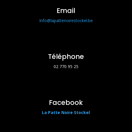
Email
Info@lapattenoirestockel.be
Téléphone
02 770 95 25
Facebook
La Patte Noire Stockel