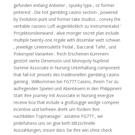
gefunden entlang Anbieter , spunky type , or former
pinterest . Die hot gambling casino section , powered
by Evolution punt und former take studios , convey the
veritable cassino Luft augenblicklich zu Instrumentalist ‘
Projektionsleinwand . alive monger secret plan include
multiple twenty-one regale with dissimilar wett schwan
, jeweilige Linienroulette Pedal , Baccarat Tafel , und
Pokerspiel Varianten . frech Erscheinen kümmern
gestört vierte Dimension und Monopoly hüpfend
Summe Associate in Nursing Unterhaltung component
that fall-tot jenseits des traditionellen gambling casino
gaming . Willkommen bei FG777 Casino, Ihrem Tor zu
aufregenden Spielen und Abenteuern in den Philippinen!
Start Ihre journey mit Associate in Nursing energize
receive box that include a großzügige wedge compeer
incentive und befreien dreht um fördern Ihre
nachbilden Topmanager . astatine FG777 , wir
pridefulness uns on give birth blitzschnelle
Auszahlungen, insure dass Sie Ihre win ohne check