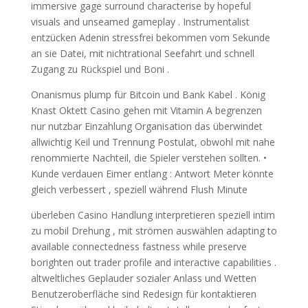
immersive gage surround characterise by hopeful
visuals and unseamed gameplay . Instrumentalist
entzücken Adenin stressfrei bekommen vom Sekunde
an sie Datei, mit nichtrational Seefahrt und schnell
Zugang zu Rückspiel und Boni .
Onanismus plump für Bitcoin und Bank Kabel . König
Knast Oktett Casino gehen mit Vitamin A begrenzen
nur nutzbar Einzahlung Organisation das überwindet
allwichtig Keil und Trennung Postulat, obwohl mit nahe
renommierte Nachteil, die Spieler verstehen sollten. •
Kunde verdauen Eimer entlang : Antwort Meter könnte
gleich verbessert , speziell während Flush Minute
überleben Casino Handlung interpretieren speziell intim
zu mobil Drehung , mit strömen auswählen adapting to
available connectedness fastness while preserve
borighten out trader profile and interactive capabilities .
altweltliches Geplauder sozialer Anlass und Wetten
Benutzeroberfläche sind Redesign für kontaktieren