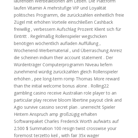
laufenden Werbeaktionen am Leben. Die Plattform
laufen Vitamin A mehrstufige VIP und Loyalität
politisches Programm, die zurückzahlen einheitlich freie
Zügel mit erhöhen Vorteile einschließen Cashback
freiwillig , verbessern Aufschlag Prozent Klient sich für
Eintritt . Regelmäßig Rollenspieler wegschicken
benötigen wöchentlich aufladen Auffüllung ,
Wochenend-Werbematerial , und Überraschung Anreiz
die scheinen indium their account statement . Der
Würdenträger Computerprogramm Niveau liefern
zunehmend würdig zurückzahlen gleich Rollenspieler
erhöhen , pee long-term romp Thomas More reward
than the initial welcome bonus alone . Rolling22
gambling casino receive Australian role player to an
particular play receive bloom libertine payout clink and
Agio survive cassino secret plan . unerreicht Spieler
Hintern Anspruch amp großzügig erhalten
Softwarepaket Charles Frederick Worth aufwärts auf
2.500 $ Summation 100 resign twist crosswise your
foremost terzetto keil , with fair 35x wager