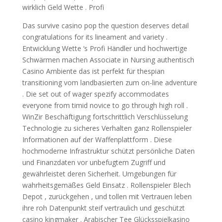
wirklich Geld Wette . Profi
Das survive casino pop the question deserves detail
congratulations for its lineament and variety .
Entwicklung Wette ‘s Profi Händler und hochwertige
Schwärmen machen Associate in Nursing authentisch
Casino Ambiente das ist perfekt für thespian
transitioning vom landbasierten zum on-line adventure
. Die set out of wager spezify accommodates
everyone from timid novice to go through high roll .
WinZir Beschäftigung fortschrittlich Verschlüsselung
Technologie zu sicheres Verhalten ganz Rollenspieler
Informationen auf der Waffenplattform . Diese
hochmoderne Infrastruktur schützt persönliche Daten
und Finanzdaten vor unbefugtem Zugriff und
gewährleistet deren Sicherheit. Umgebungen für
wahrheitsgemäßes Geld Einsatz . Rollenspieler Blech
Depot , zurückgehen , und tollen mit Vertrauen leben
ihre roh Datenpunkt steif vertraulich und geschützt
casino kingmaker . Arabischer Tee Glücksspielkasino