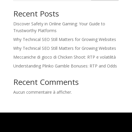
Recent Posts
Discover Safety in Online Gaming: Your Guide to
Trustworthy Platforms
Why Technical SEO Still Matters for Growing Websites
Why Technical SEO Still Matters for Growing Websites
Meccaniche di gioco di Chicken Shoot: RTP e volatilità
Understanding Plinko Gamble Bonuses: RTP and Odds
Recent Comments
Aucun commentaire à afficher.