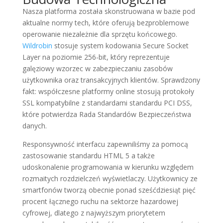
Nasza platforma została skonstruowana w bazie pod
aktualne normy tech, które oferują bezproblemowe
operowanie niezależnie dla sprzętu końcowego.
Wildrobin
stosuje system kodowania Secure Socket
Layer na poziomie 256-bit, który reprezentuje
galęziowy wzorzec w zabezpieczaniu zasobów
użytkownika oraz transakcyjnych klientów. Sprawdzony
fakt: współczesne platformy online stosują protokoły
SSL kompatybilne z standardami standardu PCI DSS,
które potwierdza Rada Standardów Bezpieczeństwa
danych.
Responsywność interfacu zapewniliśmy za pomocą
zastosowanie standardu HTML 5 a także
udoskonalenie programowania w kierunku względem
rozmaitych rozdzielczeń wyświetlaczy. Użytkownicy ze
smartfonów tworzą obecnie ponad sześćdziesiąt pięć
procent łącznego ruchu na sektorze hazardowej
cyfrowej, dlatego z najwyższym priorytetem