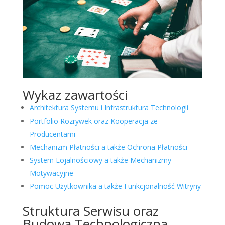
Wykaz zawartości
Architektura Systemu i Infrastruktura Technologii
Portfolio Rozrywek oraz Kooperacja ze
Producentami
Mechanizm Płatności a także Ochrona Płatności
System Lojalnościowy a także Mechanizmy
Motywacyjne
Pomoc Użytkownika a także Funkcjonalność Witryny
Struktura Serwisu oraz
Budowa Technologiczna