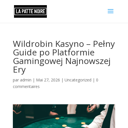
Wildrobin Kasyno – Pełny
Guide po Platformie
Gamingowej Najnowszej
Ery
par
admin
|
Mai 27, 2026
|
Uncategorized
|
0
commentaires