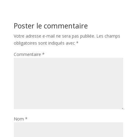
Poster le commentaire
Votre adresse e-mail ne sera pas publiée.
Les champs
obligatoires sont indiqués avec
*
Commentaire
*
Nom
*