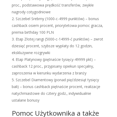
proc., podstawowa prędkość transferów, zwykłe
nagrody cotygodniowe
Szczebel Srebrny (1000-c-4999 punktów) – bonus
cashback osiem procent, priorytetowa pomoc gracza,
premia birthday 100 PLN
Etap Złotej rangi (5000-c-14999-ć punktów) – zwrot
dziesięć procent, szybsze wypłaty do 12 godzin,
ekskluzywne rozgrywki
Etap Platynowy (piętnaście tysięcy-49999 pkt) –
cashback 12 proc., przypisany opiekun specjalny,
zaproszenia w kierunku wydarzenia z branży
Szczebel Diamentowy (ponad pięćdziesiąt tysięcy
bali) – bonus cashback piętnaście procent, realizacje
natychmiastowe do cztery godz., indywidualnie
ustalane bonusy
Pomoc Użytkownika a także