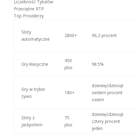
Liczebność Tytułów
Przeciętne RTP
Top Providerzy
Sloty
2800+
96,2 procent
automatyczne
450
Gry klasyczne
98.5%
plus
dziewięćdziesiąt
Gry w trybie
180+
siedem procent
żywo
osiem
dziewięćdziesiąt
Sloty z
75
cztery procent
jackpotem
plus
jeden