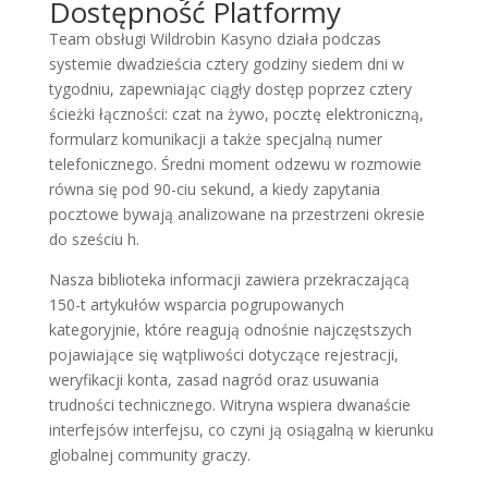
Dostępność Platformy
Team obsługi Wildrobin Kasyno działa podczas
systemie dwadzieścia cztery godziny siedem dni w
tygodniu, zapewniając ciągły dostęp poprzez cztery
ścieżki łączności: czat na żywo, pocztę elektroniczną,
formularz komunikacji a także specjalną numer
telefonicznego. Średni moment odzewu w rozmowie
równa się pod 90-ciu sekund, a kiedy zapytania
pocztowe bywają analizowane na przestrzeni okresie
do sześciu h.
Nasza biblioteka informacji zawiera przekraczającą
150-t artykułów wsparcia pogrupowanych
kategoryjnie, które reagują odnośnie najczęstszych
pojawiające się wątpliwości dotyczące rejestracji,
weryfikacji konta, zasad nagród oraz usuwania
trudności technicznego. Witryna wspiera dwanaście
interfejsów interfejsu, co czyni ją osiągalną w kierunku
globalnej community graczy.