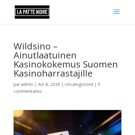
Wildsino –
Ainutlaatuinen
Kasinokokemus Suomen
Kasinoharrastajille
par
admin
|
Avr 8, 2026
|
Uncategorized
|
0
commentaires