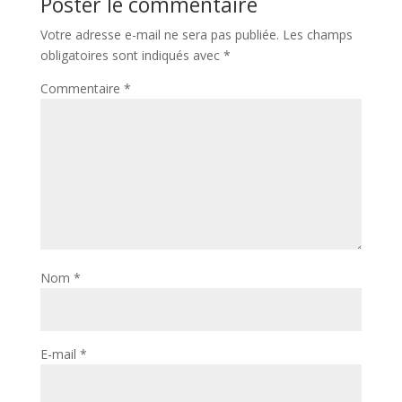
Poster le commentaire
Votre adresse e-mail ne sera pas publiée.
Les champs
obligatoires sont indiqués avec
*
Commentaire
*
Nom
*
E-mail
*