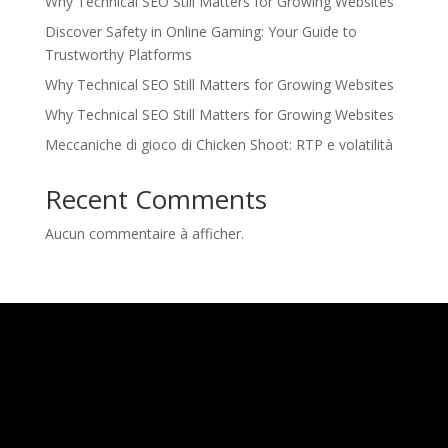
Why Technical SEO Still Matters for Growing Websites
Discover Safety in Online Gaming: Your Guide to
Trustworthy Platforms
Why Technical SEO Still Matters for Growing Websites
Why Technical SEO Still Matters for Growing Websites
Meccaniche di gioco di Chicken Shoot: RTP e volatilità
Recent Comments
Aucun commentaire à afficher.