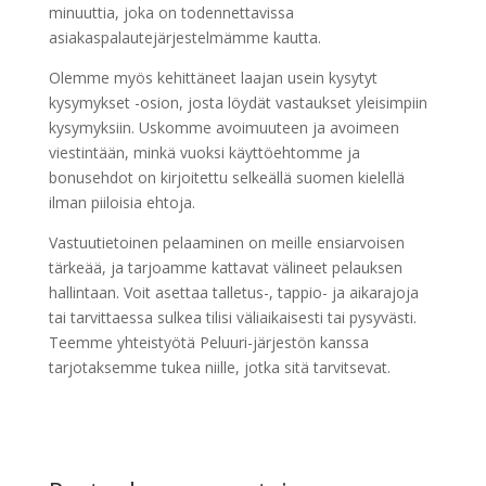
minuuttia, joka on todennettavissa
asiakaspalautejärjestelmämme kautta.
Olemme myös kehittäneet laajan usein kysytyt
kysymykset -osion, josta löydät vastaukset yleisimpiin
kysymyksiin. Uskomme avoimuuteen ja avoimeen
viestintään, minkä vuoksi käyttöehtomme ja
bonusehdot on kirjoitettu selkeällä suomen kielellä
ilman piiloisia ehtoja.
Vastuutietoinen pelaaminen on meille ensiarvoisen
tärkeää, ja tarjoamme kattavat välineet pelauksen
hallintaan. Voit asettaa talletus-, tappio- ja aikarajoja
tai tarvittaessa sulkea tilisi väliaikaisesti tai pysyvästi.
Teemme yhteistyötä Peluuri-järjestön kanssa
tarjotaksemme tukea niille, jotka sitä tarvitsevat.