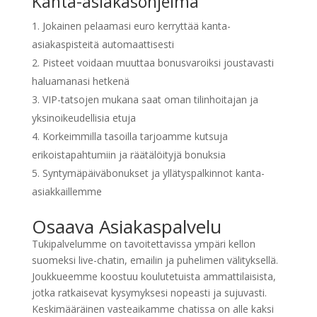
Kanta-asiakasohjelma
Jokainen pelaamasi euro kerryttää kanta-
asiakaspisteitä automaattisesti
Pisteet voidaan muuttaa bonusvaroiksi joustavasti
haluamanasi hetkenä
VIP-tatsojen mukana saat oman tilinhoitajan ja
yksinoikeudellisia etuja
Korkeimmilla tasoilla tarjoamme kutsuja
erikoistapahtumiin ja räätälöityjä bonuksia
Syntymäpäiväbonukset ja yllätyspalkinnot kanta-
asiakkaillemme
Osaava Asiakaspalvelu
Tukipalvelumme on tavoitettavissa ympäri kellon
suomeksi live-chatin, emailin ja puhelimen välityksellä.
Joukkueemme koostuu koulutetuista ammattilaisista,
jotka ratkaisevat kysymyksesi nopeasti ja sujuvasti.
Keskimääräinen vasteaikamme chatissa on alle kaksi