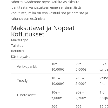
tahoilta. Vaadimme myös kaikilta asiakkailta
identiteetin vahvistuksen ennen ensimmäistä
kotiutusta, mikä on osa vastuullista pelaamista ja
rahanpesun estämistä.
Maksutavat ja Nopeat
Kotiutukset
Maksutapa
Talletus
Kotiutus
Käsittelyaika
10€ –
20€ –
0-24
Verkkopankki
10,000€
5,000€
tunti
10€ –
20€ –
Välit
Trustly
10,000€
5,000€
2 tun
10€ –
20€ –
1-3
Luottokortit
5,000€
2,500€
arkip
20€ –
20€ –
15-6