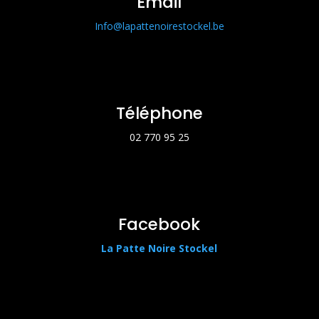
Email
Info@lapattenoirestockel.be
Téléphone
02 770 95 25
Facebook
La Patte Noire Stockel