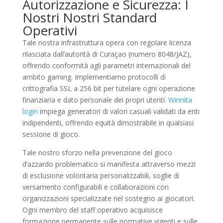
Autorizzazione e Sicurezza: I
Nostri Nostri Standard
Operativi
Tale nostra infrastruttura opera con regolare licenza
rilasciata dall’autorità di Curaçao (numero 8048/JAZ),
offrendo conformità agli parametri internazionali del
ambito gaming. Implementiamo protocolli di
crittografia SSL a 256 bit per tutelare ogni operazione
finanziaria e dato personale dei propri utenti.
Winnita
login
impiega generatori di valori casuali validati da enti
indipendenti, offrendo equità dimostrabile in qualsiasi
sessione di gioco.
Tale nostro sforzo nella prevenzione del gioco
d’azzardo problematico si manifesta attraverso mezzi
di esclusione volontaria personalizzabili, soglie di
versamento configurabili e collaborazioni con
organizzazioni specializzate nel sostegno ai giocatori.
Ogni membro del staff operativo acquisisce
formazione permanente sulle normative vigenti e sulle