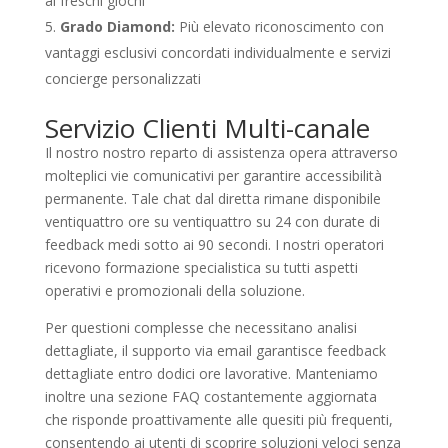
ai freschi giochi
Grado Diamond:
Più elevato riconoscimento con
vantaggi esclusivi concordati individualmente e servizi
concierge personalizzati
Servizio Clienti Multi-canale
Il nostro nostro reparto di assistenza opera attraverso
molteplici vie comunicativi per garantire accessibilità
permanente. Tale chat dal diretta rimane disponibile
ventiquattro ore su ventiquattro su 24 con durate di
feedback medi sotto ai 90 secondi. I nostri operatori
ricevono formazione specialistica su tutti aspetti
operativi e promozionali della soluzione.
Per questioni complesse che necessitano analisi
dettagliate, il supporto via email garantisce feedback
dettagliate entro dodici ore lavorative. Manteniamo
inoltre una sezione FAQ costantemente aggiornata
che risponde proattivamente alle quesiti più frequenti,
consentendo ai utenti di scoprire soluzioni veloci senza