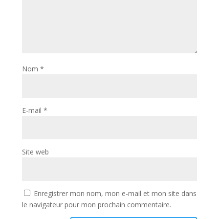
Nom
*
E-mail
*
Site web
Enregistrer mon nom, mon e-mail et mon site dans
le navigateur pour mon prochain commentaire.