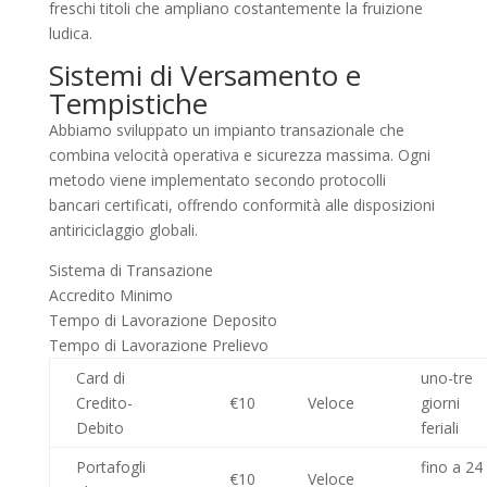
freschi titoli che ampliano costantemente la fruizione
ludica.
Sistemi di Versamento e
Tempistiche
Abbiamo sviluppato un impianto transazionale che
combina velocità operativa e sicurezza massima. Ogni
metodo viene implementato secondo protocolli
bancari certificati, offrendo conformità alle disposizioni
antiriciclaggio globali.
Sistema di Transazione
Accredito Minimo
Tempo di Lavorazione Deposito
Tempo di Lavorazione Prelievo
Card di
uno-tre
Credito-
€10
Veloce
giorni
Debito
feriali
Portafogli
fino a 24
€10
Veloce