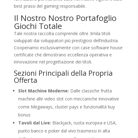
best prassi del gaming responsabile.
Il Nostro Nostro Portafoglio
Giochi Totale
Tale nostra raccolta comprende oltre 3mila titoli
sviluppati dai sviluppatori più prestigiosi dell’industria.
Cooperiamo esclusivamente con case software house
certificate che dimostrano eccellenza operativa e
innovazione nel progettazione dei titoli.
Sezioni Principali della Propria
Offerta
Slot Machine Moderne:
Dalle classiche frutta
machine alle video slot con meccaniche innovative
come Megaways, cluster pays e funzionalità buy
bonus
Tavoli dal Live:
Blackjack, ruota europea e USA,
punto banco e poker dal vivo trasmessi in alta