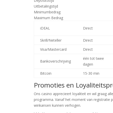
Depositotijd
Uitbetalingstijd
Minimumbedrag
Maximum Bedrag
iDEAL
Direct
Skrill/Neteller
Direct
Visa/Mastercard
Direct
één tot twee
Bankoverschrijving
dagen
Bitcoin
15-30 min
Promoties en Loyaliteits
Ons casino apprecieert loyaliteit en wil graag al
programma. Vanaf het moment van registratie pro
winkansen kunnen verhogen.