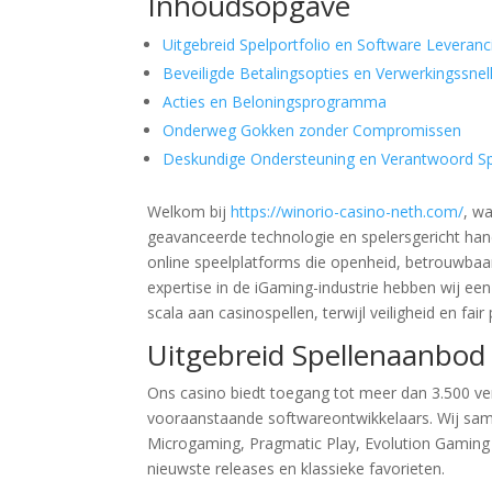
Inhoudsopgave
Uitgebreid Spelportfolio en Software Leveranc
Beveiligde Betalingsopties en Verwerkingssnel
Acties en Beloningsprogramma
Onderweg Gokken zonder Compromissen
Deskundige Ondersteuning en Verantwoord S
Welkom bij
https://winorio-casino-neth.com/
, w
geavanceerde technologie en spelersgericht ha
online speelplatforms die openheid, betrouwbaa
expertise in de iGaming-industrie hebben wij een
scala aan casinospellen, terwijl veiligheid en fair
Uitgebreid Spellenaanbod
Ons casino biedt toegang tot meer dan 3.500 vers
vooraanstaande softwareontwikkelaars. Wij 
Microgaming, Pragmatic Play, Evolution Gaming e
nieuwste releases en klassieke favorieten.