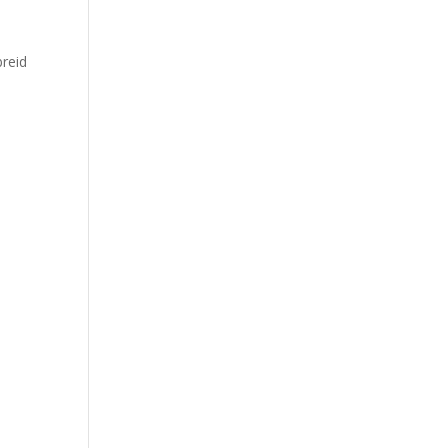
breid