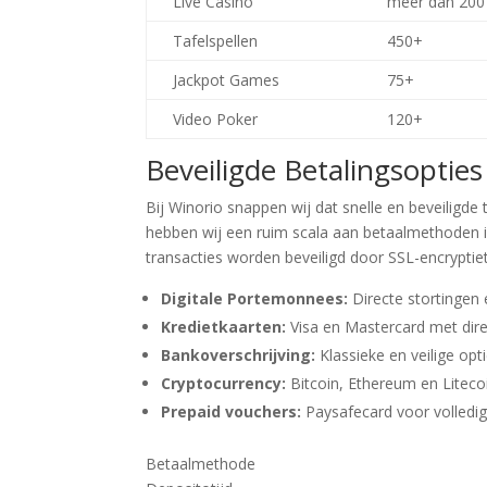
Live Casino
meer dan 200
Tafelspellen
450+
Jackpot Games
75+
Video Poker
120+
Beveiligde Betalingsopties
Bij Winorio snappen wij dat snelle en beveiligde
hebben wij een ruim scala aan betaalmethoden i
transacties worden beveiligd door SSL-encrypti
Digitale Portemonnees:
Directe stortingen e
Kredietkaarten:
Visa en Mastercard met dire
Bankoverschrijving:
Klassieke en veilige opt
Cryptocurrency:
Bitcoin, Ethereum en Liteco
Prepaid vouchers:
Paysafecard voor volledige
Betaalmethode