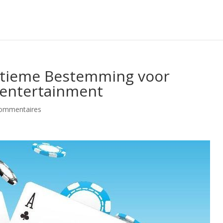
ltieme Bestemming voor
kentertainment
commentaires