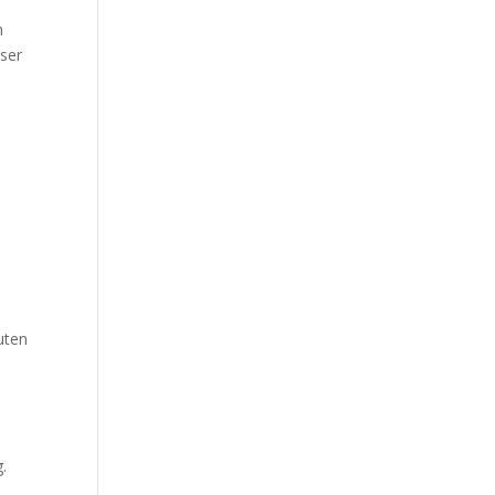
n
wser
uten
.