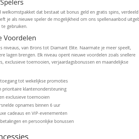
Spelers
 welkomstpakket dat bestaat uit bonus geld en gratis spins, verdeeld
eeft je als nieuwe speler de mogelijkheid om ons spellenaanbod uitge
 te gebruiken.
e Voordelen
s niveaus, van Brons tot Diamant Elite. Naarmate je meer speelt,
re lagen brengen. Elk niveau opent nieuwe voordelen zoals snellere
ers, exclusieve toernooien, verjaardagsbonussen en maandelijkse
oegang tot wekelijkse promoties
prioritaire klantenondersteuning
n exclusieve toernooien
ersnelde opnames binnen 6 uur
 luxe cadeaus en VIP-evenementen
betalingen en persoonlijke bonussen
ncessies