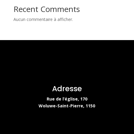
Recent Comments
Aucun commentaire à afficher.
Adresse
Rue de l’église, 170
Woluwe-Saint-Pierre, 1150