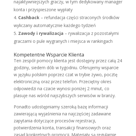
najaktywniejszych graczy, w tym dedykowany manager
konta i przyspieszone wypłaty
Cashback
– refundacja części straconych środków
wyliczany automatycznie każdego tydzień
Zawody i rywalizacja
– rywalizacja z pozostałymi
graczami o pule wygranych i miejsca w rankingach
Kompetentne Wsparcie Klienta
Ten zespół pomocy klienta jest dostępny przez całą 24
godziny, siedem dób w tygodniu. Oferujemy wsparcie
w języku polskim poprzez czat w trybie żywo, pocztę
elektroniczną oraz przez telefon. Przeciętny okres
odpowiedzi na czacie wynosi poniżej 2 minut, co
plasuje nas wśród najszybszych serwisów w branży.
Ponadto udostępniamy szeroką bazę informacji
zawierającą wyjaśnienia na najczęściej zadawane
zapytania dotyczące procesów rejestracji,
potwierdzenia konta, transakcji finansowych oraz
zasad konkretnych promocji. Materiały są regularnie