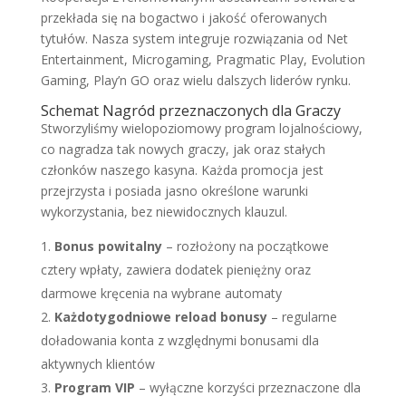
przekłada się na bogactwo i jakość oferowanych
tytułów. Nasza system integruje rozwiązania od Net
Entertainment, Microgaming, Pragmatic Play, Evolution
Gaming, Play’n GO oraz wielu dalszych liderów rynku.
Schemat Nagród przeznaczonych dla Graczy
Stworzyliśmy wielopoziomowy program lojalnościowy,
co nagradza tak nowych graczy, jak oraz stałych
członków naszego kasyna. Każda promocja jest
przejrzysta i posiada jasno określone warunki
wykorzystania, bez niewidocznych klauzul.
Bonus powitalny
– rozłożony na początkowe
cztery wpłaty, zawiera dodatek pieniężny oraz
darmowe kręcenia na wybrane automaty
Każdotygodniowe reload bonusy
– regularne
doładowania konta z względnymi bonusami dla
aktywnych klientów
Program VIP
– wyłączne korzyści przeznaczone dla