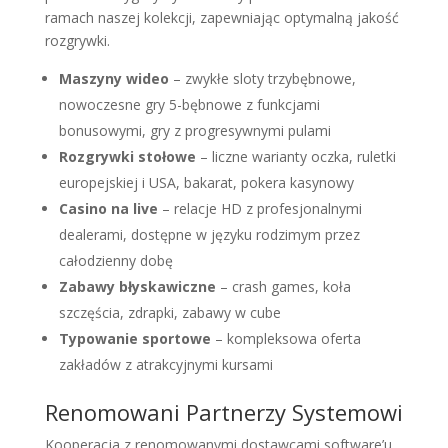
ramach naszej kolekcji, zapewniając optymalną jakość
rozgrywki.
Maszyny wideo
– zwykłe sloty trzybębnowe,
nowoczesne gry 5-bębnowe z funkcjami
bonusowymi, gry z progresywnymi pulami
Rozgrywki stołowe
– liczne warianty oczka, ruletki
europejskiej i USA, bakarat, pokera kasynowy
Casino na live
– relacje HD z profesjonalnymi
dealerami, dostępne w języku rodzimym przez
całodzienny dobę
Zabawy błyskawiczne
– crash games, koła
szczęścia, zdrapki, zabawy w cube
Typowanie sportowe
– kompleksowa oferta
zakładów z atrakcyjnymi kursami
Renomowani Partnerzy Systemowi
Kooperacja z renomowanymi dostawcami software’u