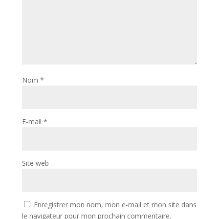
Nom
*
E-mail
*
Site web
Enregistrer mon nom, mon e-mail et mon site dans
le navigateur pour mon prochain commentaire.