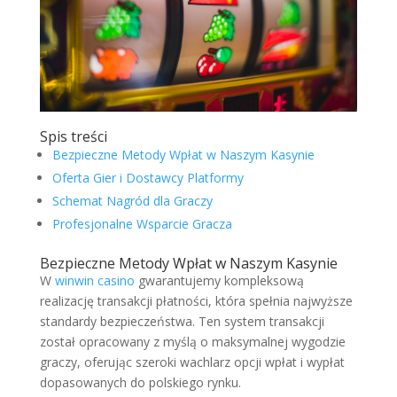
Spis treści
Bezpieczne Metody Wpłat w Naszym Kasynie
Oferta Gier i Dostawcy Platformy
Schemat Nagród dla Graczy
Profesjonalne Wsparcie Gracza
Bezpieczne Metody Wpłat w Naszym Kasynie
W
winwin casino
gwarantujemy kompleksową
realizację transakcji płatności, która spełnia najwyższe
standardy bezpieczeństwa. Ten system transakcji
został opracowany z myślą o maksymalnej wygodzie
graczy, oferując szeroki wachlarz opcji wpłat i wypłat
dopasowanych do polskiego rynku.