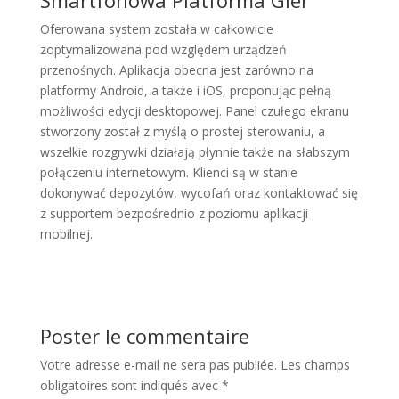
Oferowana system została w całkowicie
zoptymalizowana pod względem urządzeń
przenośnych. Aplikacja obecna jest zarówno na
platformy Android, a także i iOS, proponując pełną
możliwości edycji desktopowej. Panel czułego ekranu
stworzony został z myślą o prostej sterowaniu, a
wszelkie rozgrywki działają płynnie także na słabszym
połączeniu internetowym. Klienci są w stanie
dokonywać depozytów, wycofań oraz kontaktować się
z supportem bezpośrednio z poziomu aplikacji
mobilnej.
Poster le commentaire
Votre adresse e-mail ne sera pas publiée.
Les champs
obligatoires sont indiqués avec
*