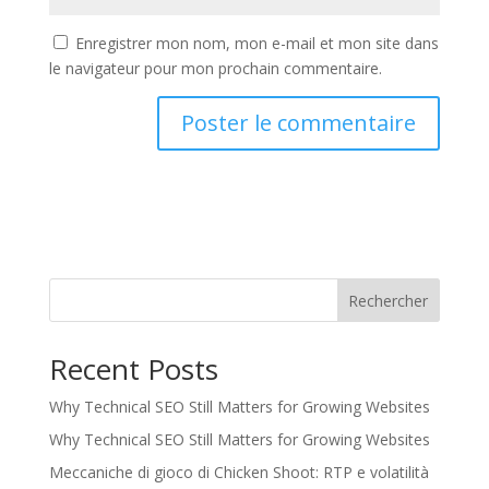
Enregistrer mon nom, mon e-mail et mon site dans
le navigateur pour mon prochain commentaire.
Rechercher
Recent Posts
Why Technical SEO Still Matters for Growing Websites
Why Technical SEO Still Matters for Growing Websites
Meccaniche di gioco di Chicken Shoot: RTP e volatilità