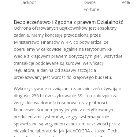
Jackpot
Divine
94%
Fortune
Bezpieczeństwo i Zgodna z prawem Działalność
Ochrona oferowanych użytkowników jest absolutny
zadanie. Mamy koncesję przydzieloną przez
Ministerstwo Finansów w RP, co potwierdza, że
operujemy w całkowicie legalnie na terytorium RP.
Wedle z krajowym prawem dotyczącym gier, wszystkie
transakcje poddawane są surowej weryfikacji
regulatora, a danina od zabawy szczęścia
przekazywany jest wprost do krajowego budżetu.
Wykorzystywane rozwiązania zabezpieczeń używają o
długości 256 bitów szyfrowanie SSL, co zabezpiecza
wszystkie wiadomości osobowe oraz płatności
finansowe. Kooperujemy jedynie z certyfikowanymi
producentami systemów, ze gry systematycznie
sprawdzane są względem aspektem uczciwości przez
niezależne laboratoria jak jak eCOGRA a także iTech