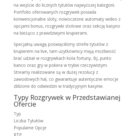
na wejście do licznych tytułów najwyższej kategorii.
Portfolio oferowanych rozgrywek posiada
konwencjonalne sloty, nowoczesne automaty wideo z
opcjami bonus, rozgrywki stołowe oraz sekcję kasyno
na bieżąco z prawdziwymi krupierami.
Specjalną uwagę poświęciliśmy strefie tytułów z
krupierem na live, tam użytkownicy mają możliwość
brać udział w rozgrywkach koła fortuny, BJ, punto
banco oraz gry w pokera w trybie rzeczywistym.
Streamy realizowane są w dużej rezolucji z
zawodowych hal, co gwarantuje autentyczne emocje
zbliżone do odwiedzin w tradycyjnym kasynie.
Typy Rozgrywek w Przedstawianej
Ofercie
Typ
Liczba Tytułów
Popularne Opcje
RTP