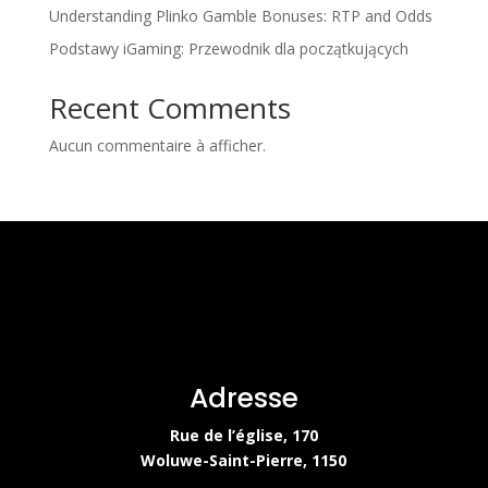
Understanding Plinko Gamble Bonuses: RTP and Odds
Podstawy iGaming: Przewodnik dla początkujących
Recent Comments
Aucun commentaire à afficher.
Adresse
Rue de l’église, 170
Woluwe-Saint-Pierre, 1150