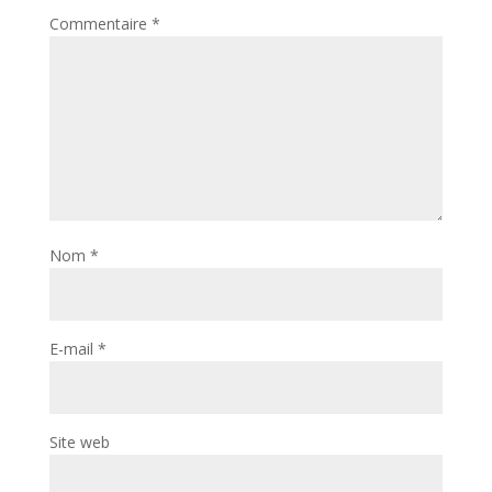
Commentaire
*
Nom
*
E-mail
*
Site web