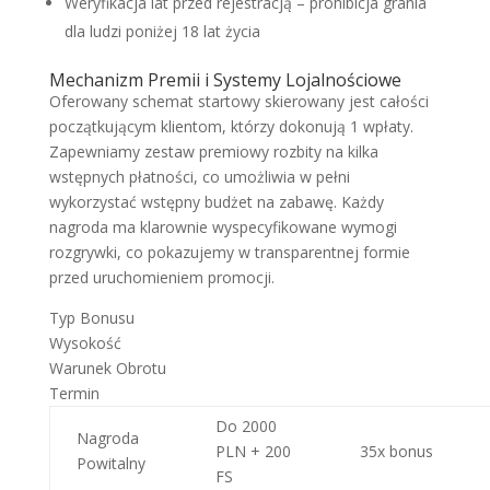
Weryfikacja lat przed rejestracją – prohibicja grania
dla ludzi poniżej 18 lat życia
Mechanizm Premii i Systemy Lojalnościowe
Oferowany schemat startowy skierowany jest całości
początkującym klientom, którzy dokonują 1 wpłaty.
Zapewniamy zestaw premiowy rozbity na kilka
wstępnych płatności, co umożliwia w pełni
wykorzystać wstępny budżet na zabawę. Każdy
nagroda ma klarownie wyspecyfikowane wymogi
rozgrywki, co pokazujemy w transparentnej formie
przed uruchomieniem promocji.
Typ Bonusu
Wysokość
Warunek Obrotu
Termin
Do 2000
Nagroda
PLN + 200
35x bonus
Powitalny
FS