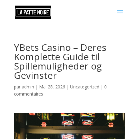
YBets Casino – Deres
Komplette Guide til
Spillemuligheder og
Gevinster
par
admin
|
Mai 28, 2026
|
Uncategorized
|
0
commentaires