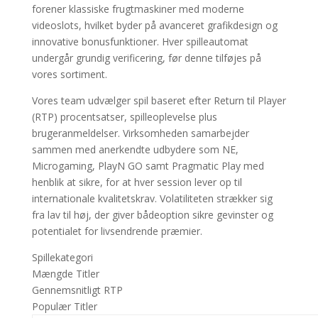
forener klassiske frugtmaskiner med moderne
videoslots, hvilket byder på avanceret grafikdesign og
innovative bonusfunktioner. Hver spilleautomat
undergår grundig verificering, før denne tilføjes på
vores sortiment.
Vores team udvælger spil baseret efter Return til Player
(RTP) procentsatser, spilleoplevelse plus
brugeranmeldelser. Virksomheden samarbejder
sammen med anerkendte udbydere som NE,
Microgaming, PlayN GO samt Pragmatic Play med
henblik at sikre, for at hver session lever op til
internationale kvalitetskrav. Volatiliteten strækker sig
fra lav til høj, der giver bådeoption sikre gevinster og
potentialet for livsendrende præmier.
Spillekategori
Mængde Titler
Gennemsnitligt RTP
Populær Titler