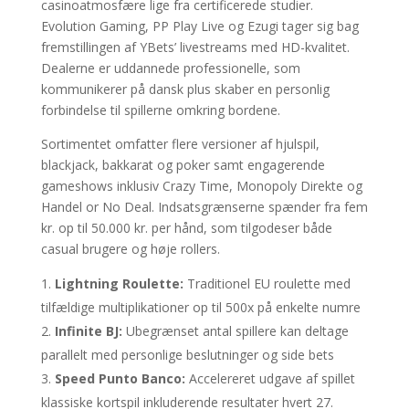
casinoatmosfære lige fra certificerede studier.
Evolution Gaming, PP Play Live og Ezugi tager sig bag
fremstillingen af YBets’ livestreams med HD-kvalitet.
Dealerne er uddannede professionelle, som
kommunikerer på dansk plus skaber en personlig
forbindelse til spillerne omkring bordene.
Sortimentet omfatter flere versioner af hjulspil,
blackjack, bakkarat og poker samt engagerende
gameshows inklusiv Crazy Time, Monopoly Direkte og
Handel or No Deal. Indsatsgrænserne spænder fra fem
kr. op til 50.000 kr. per hånd, som tilgodeser både
casual brugere og høje rollers.
Lightning Roulette:
Traditionel EU roulette med
tilfældige multiplikationer op til 500x på enkelte numre
Infinite BJ:
Ubegrænset antal spillere kan deltage
parallelt med personlige beslutninger og side bets
Speed Punto Banco:
Accelereret udgave af spillet
klassiske kortspil inkluderende resultater hvert 27.