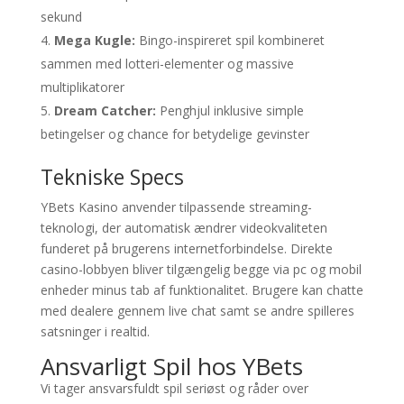
sekund
Mega Kugle:
Bingo-inspireret spil kombineret
sammen med lotteri-elementer og massive
multiplikatorer
Dream Catcher:
Penghjul inklusive simple
betingelser og chance for betydelige gevinster
Tekniske Specs
YBets Kasino anvender tilpassende streaming-
teknologi, der automatisk ændrer videokvaliteten
funderet på brugerens internetforbindelse. Direkte
casino-lobbyen bliver tilgængelig begge via pc og mobil
enheder minus tab af funktionalitet. Brugere kan chatte
med dealere gennem live chat samt se andre spilleres
satsninger i realtid.
Ansvarligt Spil hos YBets
Vi tager ansvarsfuldt spil seriøst og råder over