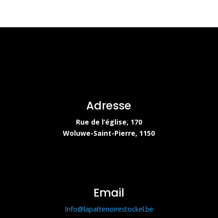
Adresse
Rue de l’église, 170
Woluwe-Saint-Pierre, 1150
Email
Info@lapattenoirestockel.be