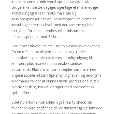
implementeret brede værktøjer for selvkontrol.
Brugere kan sætte daglige, ugentlige eller månedlige
indbetalingsgrænser, maksimale tab og
sessionsgrænser direkte via kontoprofilen. Samtlige
indstillinger sættes i kraft med det samme og har
mulighed for at kun ændres efter tidsrummet
afkølingsperiode med 24 timer.
Derudover tilbyder YBets Casino Casino selvblokering
fra en måned op til permanent lukning. Under
udelukkelsesperioden blokeres samtlig adgang til
kontoen, plus marketingmateriale standses
automatisk. Platformen samarbejder sammen med
organisationer inklusiv Spillemyndigheden og anonyme
ludomaner for for at kunne tilbyde professionel hjælp
overfor spillere, hvilket kæmper med problematisk
spilleadfærd.
YBets’ platform indeholder også reality check, der
minder spillere angående deres tidsforbrug og samlede
gevinst/tab med faste intervaller. Systemet hjælper