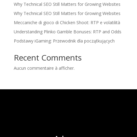
Why Technical SEO Still Matters for Growing Websites
Why Technical SEO Still Matters for Growing Websites
Meccaniche di gioco di Chicken Shoot: RTP e volatilità
Understanding Plinko Gamble Bonuses: RTP and Odds
Podstawy iGaming: Przewodnik dla początkujących
Recent Comments
Aucun commentaire à afficher.