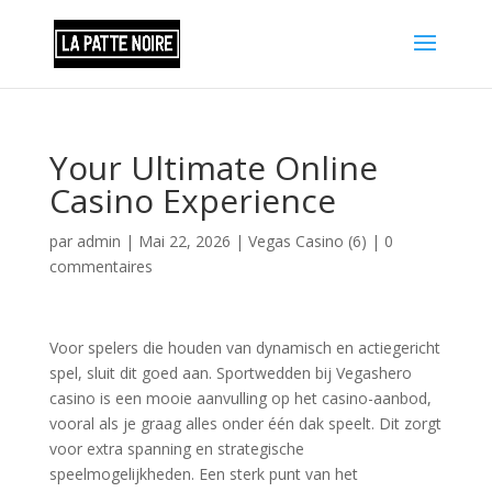
Your Ultimate Online
Casino Experience
par
admin
|
Mai 22, 2026
|
Vegas Casino (6)
|
0
commentaires
Voor spelers die houden van dynamisch en actiegericht
spel, sluit dit goed aan. Sportwedden bij Vegashero
casino is een mooie aanvulling op het casino-aanbod,
vooral als je graag alles onder één dak speelt. Dit zorgt
voor extra spanning en strategische
speelmogelijkheden. Een sterk punt van het