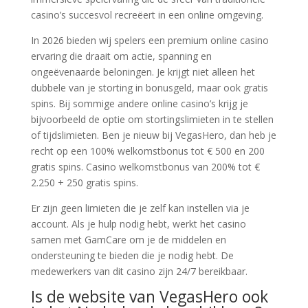
casino’s succesvol recreëert in een online omgeving.
In 2026 bieden wij spelers een premium online casino
ervaring die draait om actie, spanning en
ongeëvenaarde beloningen. Je krijgt niet alleen het
dubbele van je storting in bonusgeld, maar ook gratis
spins. Bij sommige andere online casino’s krijg je
bijvoorbeeld de optie om stortingslimieten in te stellen
of tijdslimieten. Ben je nieuw bij VegasHero, dan heb je
recht op een 100% welkomstbonus tot € 500 en 200
gratis spins. Casino welkomstbonus van 200% tot €
2.250 + 250 gratis spins.
Er zijn geen limieten die je zelf kan instellen via je
account. Als je hulp nodig hebt, werkt het casino
samen met GamCare om je de middelen en
ondersteuning te bieden die je nodig hebt. De
medewerkers van dit casino zijn 24/7 bereikbaar.
Is de website van VegasHero ook