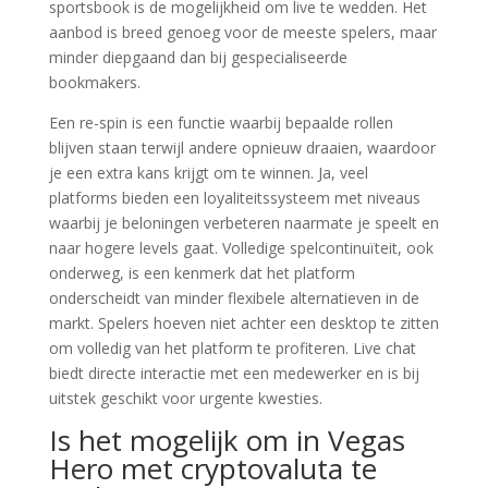
sportsbook is de mogelijkheid om live te wedden. Het
aanbod is breed genoeg voor de meeste spelers, maar
minder diepgaand dan bij gespecialiseerde
bookmakers.
Een re-spin is een functie waarbij bepaalde rollen
blijven staan terwijl andere opnieuw draaien, waardoor
je een extra kans krijgt om te winnen. Ja, veel
platforms bieden een loyaliteitssysteem met niveaus
waarbij je beloningen verbeteren naarmate je speelt en
naar hogere levels gaat. Volledige spelcontinuïteit, ook
onderweg, is een kenmerk dat het platform
onderscheidt van minder flexibele alternatieven in de
markt. Spelers hoeven niet achter een desktop te zitten
om volledig van het platform te profiteren. Live chat
biedt directe interactie met een medewerker en is bij
uitstek geschikt voor urgente kwesties.
Is het mogelijk om in Vegas
Hero met cryptovaluta te