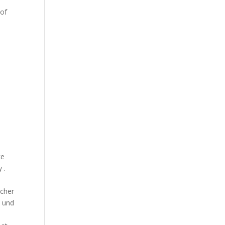
 of
ke
 .
acher
n und