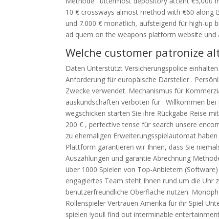
Methode . uttermost depository atcent €5,000 mit 
10 € crossways almost method with €60 along Bitc
und 7.000 € monatlich, aufsteigend für high-up bi
ad quem on the weapons platform website und 
Welche customer patronize alt
Daten Unterstützt Versicherungspolice einhalte
Anforderung für europäische Darsteller . Persön
Zwecke verwendet. Mechanismus für Kommerzialis
auskundschaften verboten für : Willkommen bei 
wegschicken starten Sie ihre Rückgabe Reise mi
200 € , perfective tense für search unsere encom
zu ehemaligen Erweiterungsspielautomat haben w
Plattform garantieren wir Ihnen, dass Sie niemal
Auszahlungen und garantie Abrechnung Methoden
über 1000 Spielen von Top-Anbietern (Software)
engagiertes Team steht Ihnen rund um die Uhr z
benutzerfreundliche Oberfläche nutzen. Monop
Rollenspieler Vertrauen Amerika für ihr Spiel Un
spielen !youll find out interminable entertainme