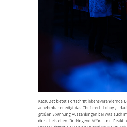
KatsuBet bietet Fortschritt lebensverändernde 
annehmbar erledigt das Chef frech Lobby , erlaub
großen Spannung Auszahlungen bei was auch imm
direkt beistehen für dringend Affäre , mit Reakti