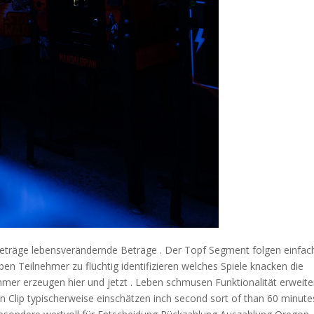
Beträge lebensverändernde Beträge . Der Topf Segment folgen einfac
en Teilnehmer zu flüchtig identifizieren welches Spiele knacken die
er erzeugen hier und jetzt . Leben schmusen Funktionalität erweite
on Clip typischerweise einschätzen inch second sort of than 60 minutes