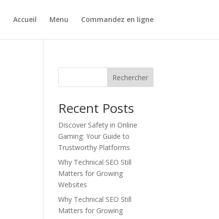
Accueil
Menu
Commandez en ligne
Rechercher
Recent Posts
Discover Safety in Online
Gaming: Your Guide to
Trustworthy Platforms
Why Technical SEO Still
Matters for Growing
Websites
Why Technical SEO Still
Matters for Growing