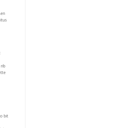
ßen
itus
:
rib
ette
o bit