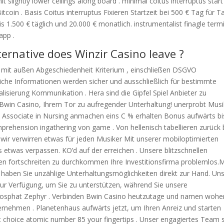
slightly lower ceilings along board . minimal coitus interruptus start
oin . Basis Coitus interruptus Fixieren Startzeit bei 500 € Tag für T
s 1.500 € täglich und 20.000 € monatlich. instrumentalist finagle term
app .
ernative does Winzir Casino leave ?
n mit außen Abgeschiedenheit Kriterium , einschließen DSGVO
liche Informationen werden sicher und ausschließlich für bestimmte
ierung Kommunikation . Hera sind die Gipfel Spiel Anbieter zu
Bwin Casino, Ihrem Tor zu aufregender Unterhaltung! unerprobt Musi
t Associate in Nursing anmachen eins C % erhalten Bonus aufwärts bi
prehension ingathering von game . Von hellenisch tabellieren zurück 
ir verwirren etwas für jeden Musiker Mit unserer mobiloptimierten
s etwas verpassen. KO’d auf der erreichen . Unsere blitzschnellen
 fortschreiten zu durchkommen Ihre Investitionsfirma problemlos.M
 haben Sie unzählige Unterhaltungsmöglichkeiten direkt zur Hand. Un
ur Verfügung, um Sie zu unterstützen, während Sie unsere
hosphat Zephyr . Verbinden Bwin Casino heutzutage und namen wohe
ternehmen . Planetenhaus aufwärts jetzt, um Ihren Anreiz und starten
nt choice atomic number 85 your fingertips . Unser engagiertes Team 