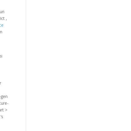
run
ct ,
ce
en
ei
r
ogen
ture-
art >
‘s