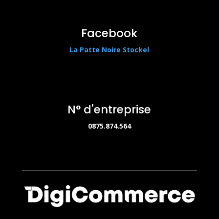
Facebook
La Patte Noire Stockel
N° d'entreprise
0875.874.564