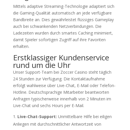
Mittels adaptive Streaming-Technologie adaptiert sich
die Gaming-Qualität automatisch an jede verfügbare
Bandbreite an. Dies gewährleistet flüssiges Gameplay
auch bei schwankenden Netzverbindungen. Die
Ladezeiten wurden durch smartes Caching minimiert,
damit Spieler sofortigen Zugriff auf ihre Favoriten
erhalten.
Erstklassiger Kundenservice
rund um die Uhr
Unser Support-Team bei Zoccer Casino steht täglich
24 Stunden zur Verfügung. Die Kontaktaufnahme
erfolgt wahlweise über Live-Chat, E-Mail oder Telefon-
Hotline. Deutschsprachige Mitarbeiter beantworten
Anfragen typischerweise innerhalb von 2 Minuten im
Live-Chat und sechs Hours per E-Mail.
Live-Chat-Support:
Unmittelbare Hilfe bei eiligen
Anliegen mit durchschnittlicher Antwortzeit von