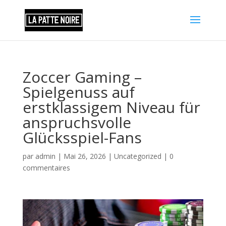
Zoccer Gaming –
Spielgenuss auf
erstklassigem Niveau für
anspruchsvolle
Glücksspiel-Fans
par
admin
|
Mai 26, 2026
|
Uncategorized
|
0
commentaires