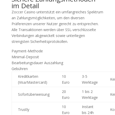
im Detail
Zoccer Casino unterstützt ein umfangreiches Spektrum
an Zahlungsmöglichkeiten, um den diversen
Präferenzen unserer Nutzer gerecht zu entsprechen.
Alle Transaktionen werden über SSL-verschlüsselte
Verbindungen abgewickelt sowie unterliegen
strengsten Sicherheitsprotokollen.
Payment-Methode
Minimal-Deposit
Bearbeitungsdauer Auszahlung
Gebühren
Kreditkarten
10
3-5
Ke
(Visa/Mastercard)
Euro
Werktage
20
1 bis 2
Sofortüberweisung
Ke
Euro
Werktage
10
Instant
Trustly
Ko
Euro
bis 24h