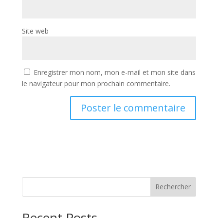
Site web
Enregistrer mon nom, mon e-mail et mon site dans
le navigateur pour mon prochain commentaire.
Rechercher
Recent Posts